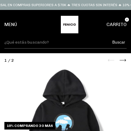
AL EN COMPRAS SUPERIORES A $70K 🔥 TRES CUOTAS SIN INTERÉS 🔥 10% O
0
MENÚ
CARRITO
Buscar
1
/
2
10%
COMPRANDO 3 O MÁS