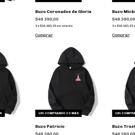
Buzo Coronados de Gloria
Buzo Mick
$49.390,00
$49.390,0
3
x
$16.463,33
sin interés
3
x
$16.463,33
s
Comprar
Comprar
S
10%
COMPRANDO 3 O MÁS
10%
COMPRA
Buzo Patricio
Buzo Trust
$49.390,00
$49.390,0