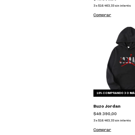
3
x
$16.463,33
sin interés
Comprar
10%
COMPRANDO 3 O MÁ
Buzo Jordan
$49.390,00
3
x
$16.463,33
sin interés
Comprar