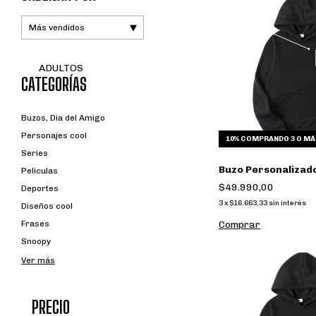
ADULTOS
CATEGORÍAS
Buzos, Dia del Amigo
Personajes cool
10%
COMPRANDO 3 O MÁ
Series
Buzo Personalizad
Peliculas
$49.990,00
Deportes
3
x
$16.663,33
sin interés
Diseños cool
Comprar
Frases
Snoopy
Ver más
PRECIO