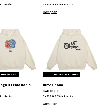
in interés
3
x
$16.463,33
sin interés
Comprar
NDO 3 O MÁS
10%
COMPRANDO 3 O MÁS
ogh & Frida Kahlo
Buzo Ohana
0
$49.390,00
in interés
3
x
$16.463,33
sin interés
Comprar