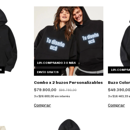
10%
COMPRANDO 3 O MÁS
S
10%
COMPRA
ENVÍO GRATIS
Combo x 2 buzos Personalizables
Buzo Colo
$79.800,00
$49.390,0
$98.780,00
3
x
$26.600,00
sin interés
3
x
$16.463,33
s
Comprar
Comprar