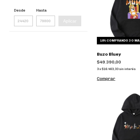
Desde
Hasta
Aplicar
10%
COMPRANDO 3 O MÁ
Buzo Bluey
$49.390,00
3
x
$16.463,33
sin interés
Comprar