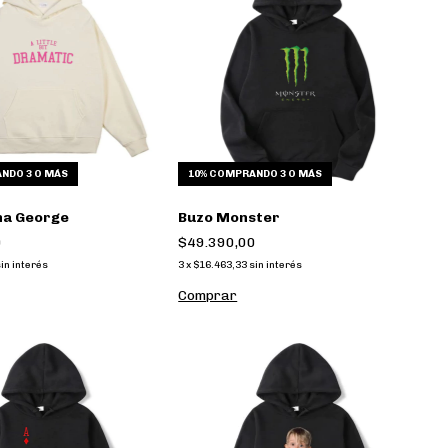
NDO 3 O MÁS
10%
COMPRANDO 3 O MÁS
na George
Buzo Monster
0
$49.390,00
in interés
3
x
$16.463,33
sin interés
Comprar