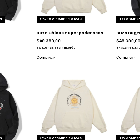
S
10%
COMPRANDO 3 O MÁS
10%
COMPRA
Buzo Chicas Superpoderosas
Buzo Rugr
$49.390,00
$49.390,0
3
x
$16.463,33
sin interés
3
x
$16.463,33
s
Comprar
Comprar
S
10%
COMPRANDO 3 O MÁS
10%
COMPRA