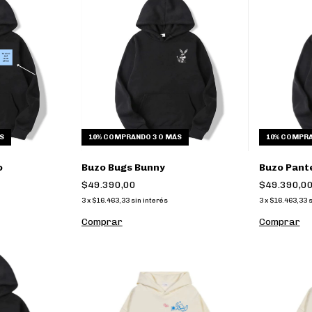
S
10%
COMPRANDO 3 O MÁS
10%
COMPRA
o
Buzo Bugs Bunny
Buzo Pant
$49.390,00
$49.390,0
3
x
$16.463,33
sin interés
3
x
$16.463,33
s
Comprar
Comprar