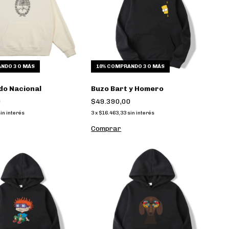
NDO 3 O MÁS
10%
COMPRANDO 3 O MÁS
do Nacional
Buzo Bart y Homero
0
$49.390,00
in interés
3
x
$16.463,33
sin interés
Comprar