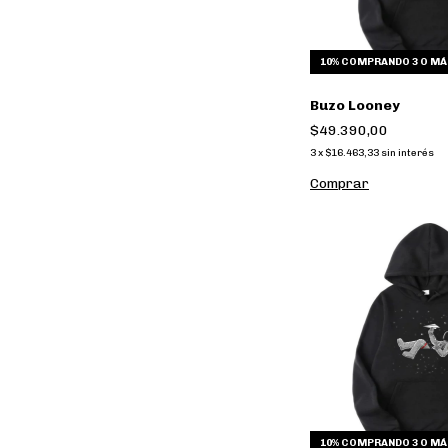
10%
COMPRANDO 3 O MÁ
Buzo Looney
$49.390,00
3
x
$16.463,33
sin interés
Comprar
10%
COMPRANDO 3 O MÁ