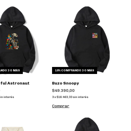
NDO 3 O MÁS
10%
COMPRANDO 3 O MÁS
rful Astronaut
Buzo Snoopy
0
$49.390,00
in interés
3
x
$16.463,33
sin interés
Comprar