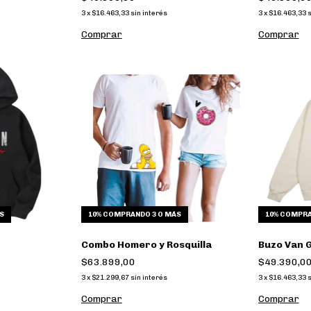
3
x
$16.463,33
sin interés
3
x
$16.463,33
s
Comprar
Comprar
S
10%
COMPRANDO 3 O MÁS
10%
COMPRA
Combo Homero y Rosquilla
Buzo Van G
$63.899,00
$49.390,0
3
x
$21.299,67
sin interés
3
x
$16.463,33
s
Comprar
Comprar