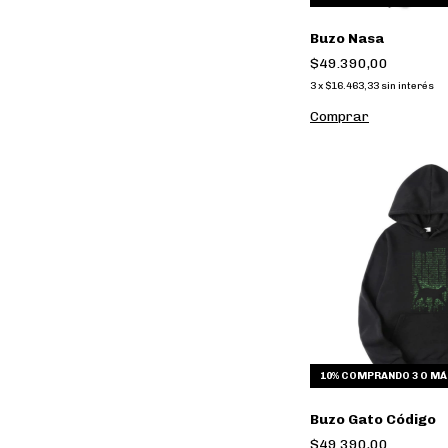
Buzo Nasa
$49.390,00
3
x
$16.463,33
sin interés
Comprar
10%
COMPRANDO 3 O MÁ
Buzo Gato Código
$49.390,00