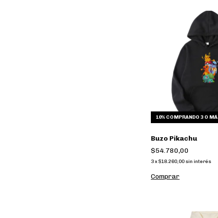
10%
COMPRANDO 3 O MÁ
Buzo Pikachu
$54.780,00
3
x
$18.260,00
sin interés
Comprar