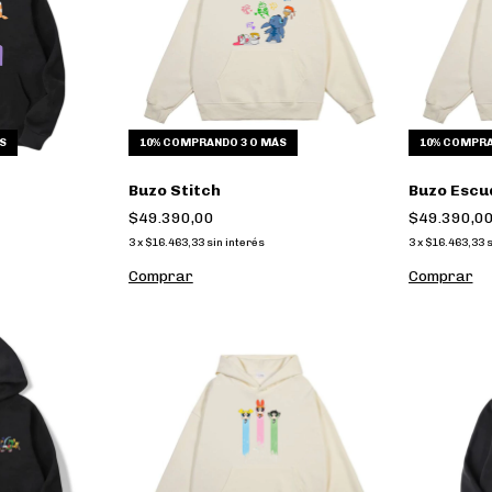
S
10%
COMPRANDO 3 O MÁS
10%
COMPRA
Buzo Stitch
Buzo Escu
$49.390,00
$49.390,0
3
x
$16.463,33
sin interés
3
x
$16.463,33
s
Comprar
Comprar