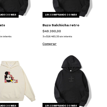
NDO 3 O MÁS
10%
COMPRANDO 3 O MÁS
ats
Buzo Salchicha retro
0
$49.390,00
in interés
3
x
$16.463,33
sin interés
Comprar
NDO 3 O MÁS
10%
COMPRANDO 3 O MÁS