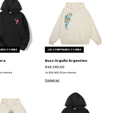
NDO 3 O MÁS
10%
COMPRANDO 3 O MÁS
era
Buzo Orgullo Argentino
0
$49.390,00
in interés
3
x
$16.463,33
sin interés
Comprar