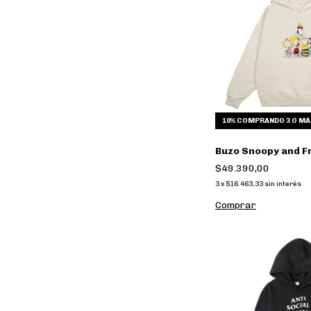
10%
COMPRANDO 3 O MÁ
Buzo Snoopy and F
$49.390,00
3
x
$16.463,33
sin interés
Comprar