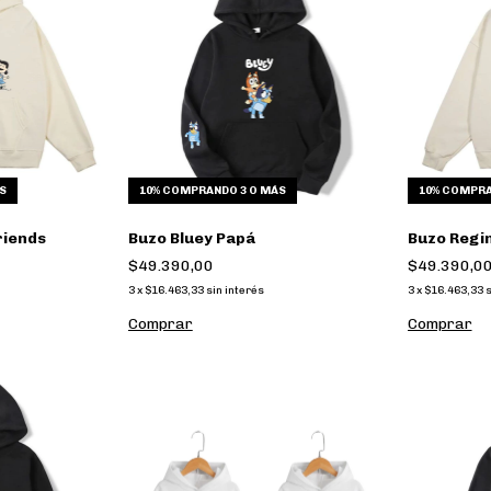
S
10%
COMPRANDO 3 O MÁS
10%
COMPRA
riends
Buzo Bluey Papá
Buzo Regi
$49.390,00
$49.390,0
3
x
$16.463,33
sin interés
3
x
$16.463,33
s
Comprar
Comprar