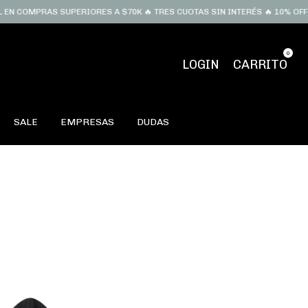
PRAS SUPERIORES A $70K 🔥 TRES CUOTAS SIN INTERÉS 🔥 10% OFF LLEVAN
0
LOGIN
CARRITO
SALE
EMPRESAS
DUDAS