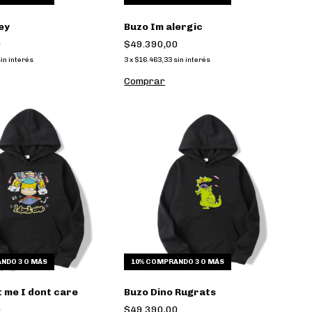
ey
Buzo Im alergic
0
$49.390,00
in interés
3
x
$16.463,33
sin interés
Comprar
NDO 3 O MÁS
10%
COMPRANDO 3 O MÁS
 me I dont care
Buzo Dino Rugrats
0
$49.390,00