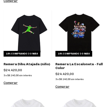
Comprar
10%
COMPRANDO 3 O MÁS
10%
COMPRANDO 3 O MÁS
Remera Dibu Atajada (niño)
Remera La Escaloneta - Full
Color
$24.420,00
$24.420,00
3
x
$8.140,00
sin interés
3
x
$8.140,00
sin interés
Comprar
Comprar