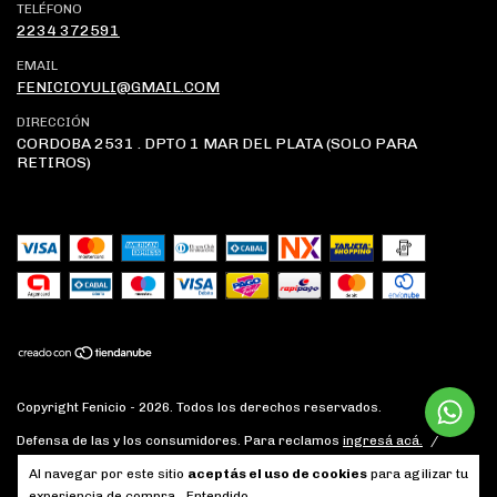
TELÉFONO
2234 372591
EMAIL
FENICIOYULI@GMAIL.COM
DIRECCIÓN
CORDOBA 2531 . DPTO 1 MAR DEL PLATA (SOLO PARA
RETIROS)
Copyright Fenicio - 2026. Todos los derechos reservados.
Defensa de las y los consumidores. Para reclamos
ingresá acá.
/
Botón de arrepentimiento
Al navegar por este sitio
aceptás el uso de cookies
para agilizar tu
experiencia de compra.
Entendido