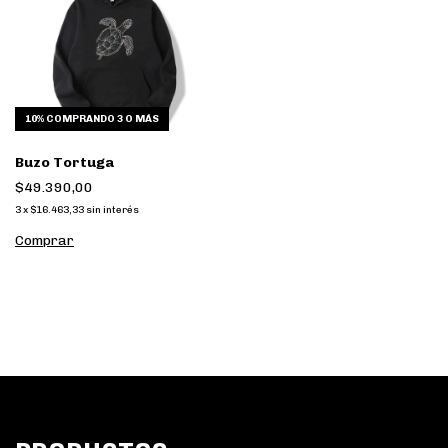
10%
COMPRANDO 3 O MÁS
Buzo Tortuga
$49.390,00
3
x
$16.463,33
sin interés
Comprar