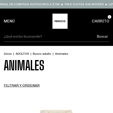
RSAL EN COMPRAS SUPERIORES A $70K 🔥 TRES CUOTAS SIN INTERÉS 🔥 10%
0
MENÚ
CARRITO
Buscar
Inicio
|
ADULTOS
|
Buzos adulto
|
Animales
ANIMALES
FILTRAR Y ORDENAR