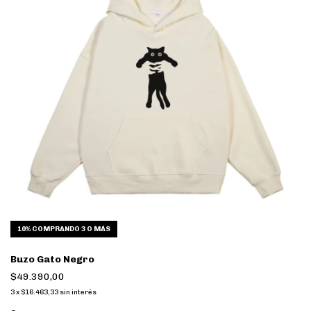
10%
COMPRANDO 3 O MÁS
Buzo Gato Negro
$49.390,00
3
x
$16.463,33
sin interés