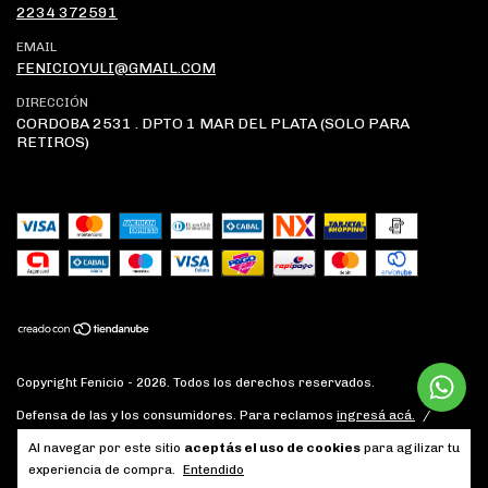
2234 372591
EMAIL
FENICIOYULI@GMAIL.COM
DIRECCIÓN
CORDOBA 2531 . DPTO 1 MAR DEL PLATA (SOLO PARA
RETIROS)
Copyright Fenicio - 2026. Todos los derechos reservados.
Defensa de las y los consumidores. Para reclamos
ingresá acá.
/
Botón de arrepentimiento
Al navegar por este sitio
aceptás el uso de cookies
para agilizar tu
experiencia de compra.
Entendido