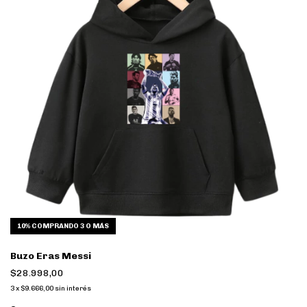
10%
COMPRANDO 3 O MÁS
Buzo Eras Messi
$28.998,00
3
x
$9.666,00
sin interés