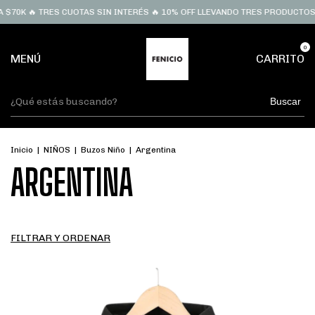
70K 🔥 TRES CUOTAS SIN INTERÉS 🔥 10% OFF LLEVANDO TRES PRODUCTOS 
0
MENÚ
CARRITO
Buscar
Inicio
|
NIÑOS
|
Buzos Niño
|
Argentina
ARGENTINA
FILTRAR Y ORDENAR