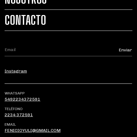
CONTACTO
Instagram
WHATSAPP
5492234372591
TELÉFONO
2234 372591
EMAIL
FENICIOYULI@GMAIL.COM