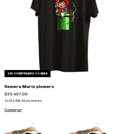
10%
COMPRANDO 3 O MÁS
Remera Mario plomero
$35.497,00
3
x
$11.832,33
sin interés
Comprar