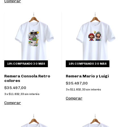
Comprar
10%
COMPRANDO 3 O MÁS
10%
COMPRANDO 3 O MÁS
Remera Consola Retro
Remera Mario y Luigi
colores
$35.497,00
$35.497,00
3
x
$11.832,33
sin interés
3
x
$11.832,33
sin interés
Comprar
Comprar