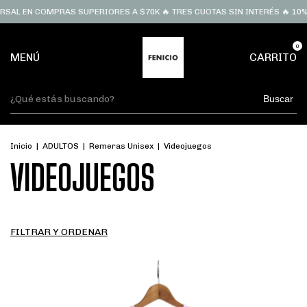
SAL EN COMPRAS SUPERIORES A $70K 🔥 TRES CUOTAS SIN INTERÉS 🔥 10% 
0
MENÚ
CARRITO
Buscar
Inicio
|
ADULTOS
|
Remeras Unisex
|
Videojuegos
VIDEOJUEGOS
FILTRAR Y ORDENAR