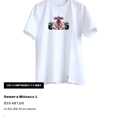
10%
COMPRANDO 3 O MÁS
Remera Mónaco 1
$35.497,00
3
x
$11.832,33
sin interés