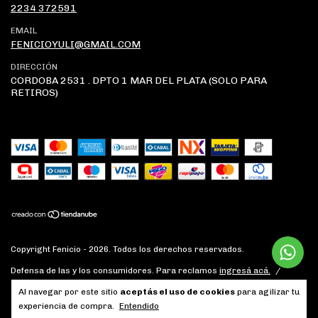
2234 372591
EMAIL
FENICIOYULI@GMAIL.COM
DIRECCIÓN
CORDOBA 2531 . DPTO 1 MAR DEL PLATA (SOLO PARA
RETIROS)
Copyright Fenicio - 2026. Todos los derechos reservados.
Defensa de las y los consumidores. Para reclamos
ingresá acá.
/
Botón de arrepentimiento
Al navegar por este sitio
aceptás el uso de cookies
para agilizar tu
experiencia de compra.
Entendido