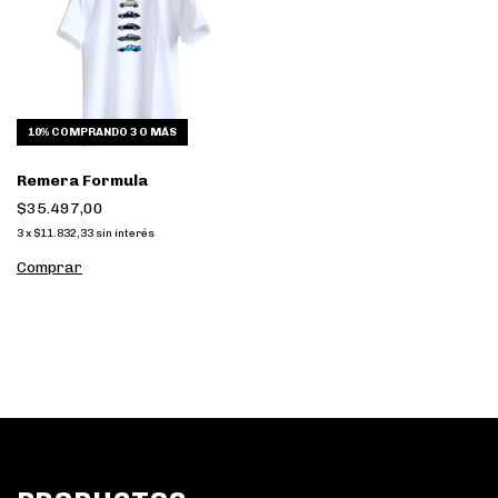
10%
COMPRANDO 3 O MÁS
Remera Formula
$35.497,00
3
x
$11.832,33
sin interés
Comprar