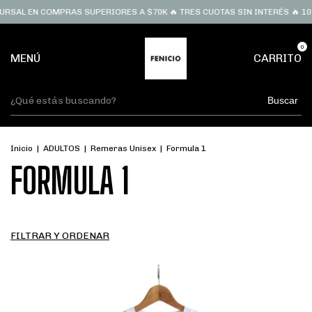
URSAL EN COMPRAS SUPERIORES A $70K 🔥 TRES CUOTAS SIN INTERÉS 🔥 10
0
MENÚ
CARRITO
Buscar
Inicio
|
ADULTOS
|
Remeras Unisex
|
Formula 1
FORMULA 1
FILTRAR Y ORDENAR