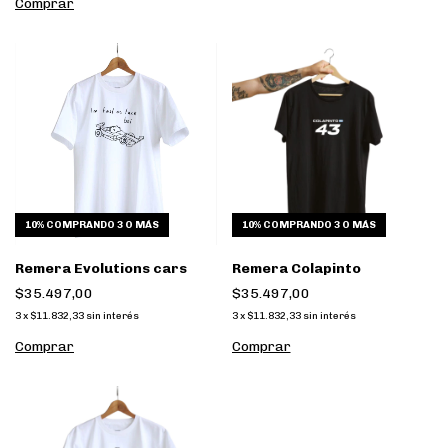
Comprar
10%
COMPRANDO 3 O MÁS
10%
COMPRANDO 3 O MÁS
Remera Evolutions cars
Remera Colapinto
$35.497,00
$35.497,00
3
x
$11.832,33
sin interés
3
x
$11.832,33
sin interés
Comprar
Comprar