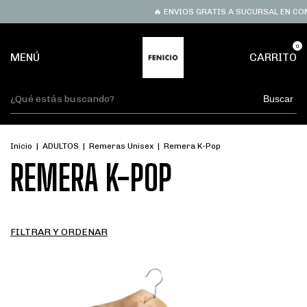
🔥 ENVIOS GRATIS A SUCURSAL EN COMPRAS S
0
MENÚ
CARRITO
Buscar
Inicio
|
ADULTOS
|
Remeras Unisex
|
Remera K-Pop
REMERA K-POP
FILTRAR Y ORDENAR