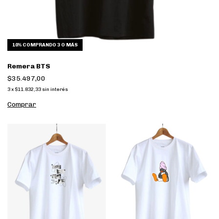
10%
COMPRANDO 3 O MÁS
Remera BTS
$35.497,00
3
x
$11.832,33
sin interés
Comprar