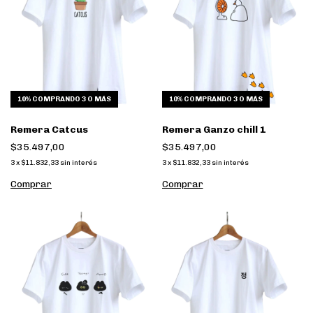
10%
COMPRANDO 3 O MÁS
10%
COMPRANDO 3 O MÁS
Remera Catcus
Remera Ganzo chill 1
$35.497,00
$35.497,00
3
x
$11.832,33
sin interés
3
x
$11.832,33
sin interés
Comprar
Comprar