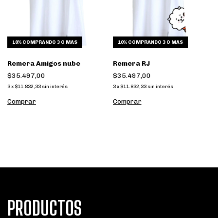
10%
COMPRANDO 3 O MÁS
10%
COMPRANDO 3 O MÁS
Remera Amigos nube
Remera RJ
$35.497,00
$35.497,00
3
x
$11.832,33
sin interés
3
x
$11.832,33
sin interés
Comprar
Comprar
PRODUCTOS