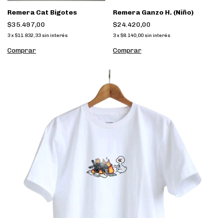
Remera Cat Bigotes
Remera Ganzo H. (Niño)
$35.497,00
$24.420,00
3
x
$11.832,33
sin interés
3
x
$8.140,00
sin interés
Comprar
Comprar