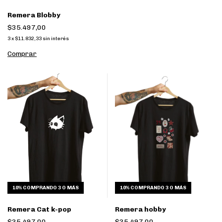
Remera Blobby
$35.497,00
3
x
$11.832,33
sin interés
Comprar
10%
COMPRANDO 3 O MÁS
10%
COMPRANDO 3 O MÁS
Remera Cat k-pop
Remera hobby
$35.497,00
$35.497,00