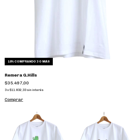
10%
COMPRANDO 3 O MÁS
Remera G.Hills
$35.497,00
3
x
$11.832,33
sin interés
Comprar