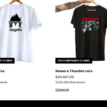
 3 O MÁS
10%
COMPRANDO 3 O MÁS
eta
Remera Thundercats
$35.497,00
interés
3
x
$11.832,33
sin interés
Comprar