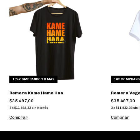
10%
COMPRANDO 3 O MÁS
10%
COMPRANDO
Remera Kame Hame Haa
Remera Veg
$35.497,00
$35.497,00
3
x
$11.832,33
sin interés
3
x
$11.832,33
sin 
Comprar
Comprar