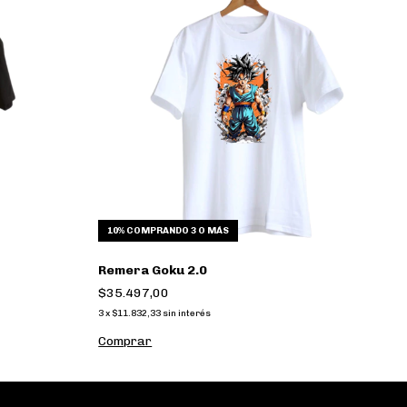
10%
COMPRANDO 3 O MÁS
Remera Goku 2.0
Re
$35.497,00
$
3
x
$11.832,33
sin interés
3
x
Comprar
C