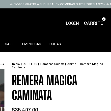
🔥 ENVIOS GRATIS A SUCURSAL EN COMPRAS SUPERIORES A $70K 🔥 TRES C
0
LOGIN
CARRITO
SALE
EMPRESAS
DUDAS
Inicio
|
ADULTOS
|
Remeras Unisex
|
Anime
|
Remera Magica
Caminata
REMERA MAGICA
CAMINATA
$35.497,00