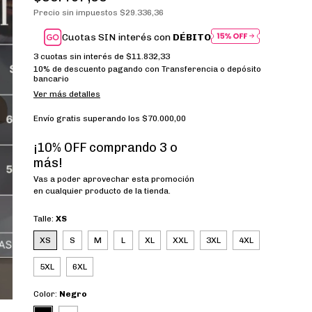
Precio sin impuestos
$29.336,36
Cuotas SIN interés con
DÉBITO
3
cuotas sin interés de
$11.832,33
10% de descuento
pagando con Transferencia o depósito
bancario
Ver más detalles
Envío gratis
superando los
$70.000,00
¡10% OFF comprando 3 o
más!
Vas a poder aprovechar esta promoción
en cualquier producto de la tienda.
Talle:
XS
XS
S
M
L
XL
XXL
3XL
4XL
5XL
6XL
Color:
Negro