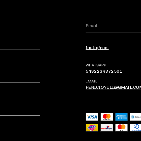
Instagram
WHATSAPP
5492234372591
EMAIL
FENICIOYULI@GMAIL.CO