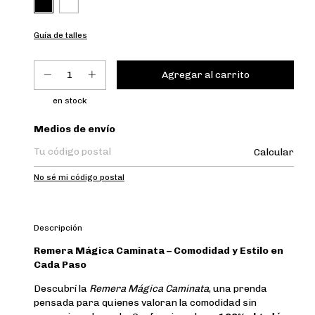
Guía de talles
en stock
Entregas para el CP:
Medios de envío
Calcular
No sé mi código postal
Descripción
Remera Mágica Caminata – Comodidad y Estilo en
Cada Paso
Descubrí la
Remera Mágica Caminata
, una prenda
pensada para quienes valoran la comodidad sin