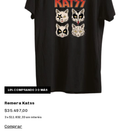
10%
COMPRANDO 3 O MÁS
Remera Katss
$35.497,00
3
x
$11.832,33
sin interés
Comprar