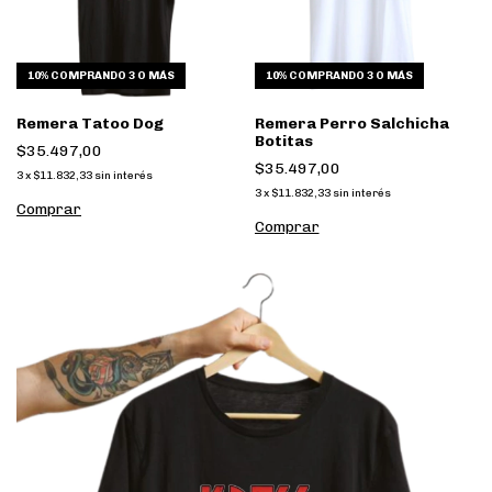
10%
COMPRANDO 3 O MÁS
10%
COMPRANDO 3 O MÁS
Remera Tatoo Dog
Remera Perro Salchicha
Botitas
$35.497,00
$35.497,00
3
x
$11.832,33
sin interés
3
x
$11.832,33
sin interés
Comprar
Comprar