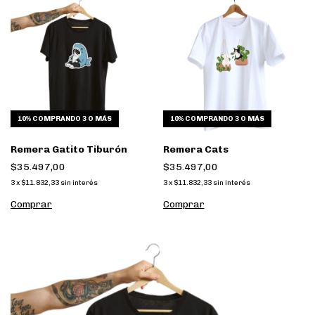
10%
COMPRANDO 3 O MÁS
10%
COMPRANDO 3 O MÁS
Remera Gatito Tiburón
Remera Cats
$35.497,00
$35.497,00
3
x
$11.832,33
sin interés
3
x
$11.832,33
sin interés
Comprar
Comprar