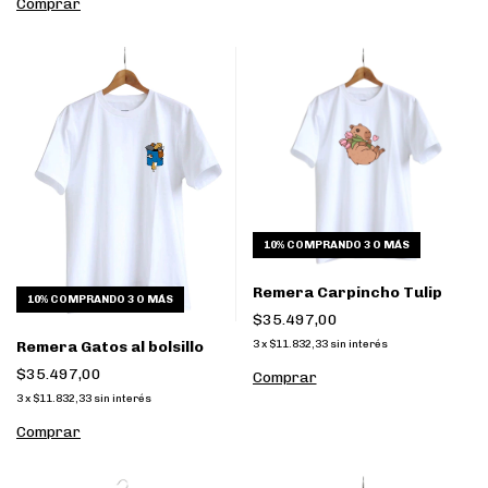
Comprar
10%
COMPRANDO 3 O MÁS
Remera Carpincho Tulip
10%
COMPRANDO 3 O MÁS
$35.497,00
3
x
$11.832,33
sin interés
Remera Gatos al bolsillo
$35.497,00
Comprar
3
x
$11.832,33
sin interés
Comprar