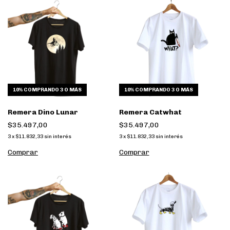
10%
COMPRANDO 3 O MÁS
10%
COMPRANDO 3 O MÁS
Remera Dino Lunar
Remera Catwhat
$35.497,00
$35.497,00
3
x
$11.832,33
sin interés
3
x
$11.832,33
sin interés
Comprar
Comprar