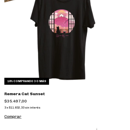
10%
COMPRANDO 3 O MÁS
Remera Cat Sunset
$35.497,00
3
x
$11.832,33
sin interés
Comprar