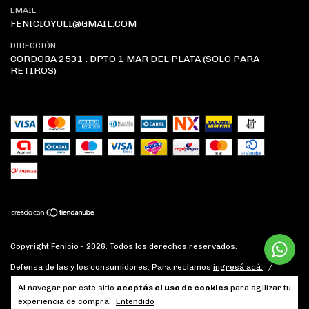
EMAIL
FENICIOYULI@GMAIL.COM
DIRECCIÓN
CORDOBA 2531 . DPTO 1 MAR DEL PLATA (SOLO PARA
RETIROS)
Copyright Fenicio - 2026. Todos los derechos reservados.
Defensa de las y los consumidores. Para reclamos
ingresá acá.
/
Botón de arrepentimiento
Al navegar por este sitio
aceptás el uso de cookies
para agilizar tu
experiencia de compra.
Entendido