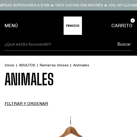
 SUPERIORES A $70K 🔥 TRES CUOTAS SIN INTERÉS 🔥 10% OFF LLEVANDO 
0
MENÚ
CARRITO
Buscar
Inicio
|
ADULTOS
|
Remeras Unisex
|
Animales
ANIMALES
FILTRAR Y ORDENAR