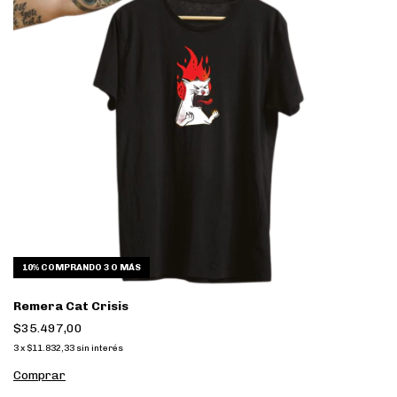
10%
COMPRANDO 3 O MÁS
Remera Cat Crisis
$35.497,00
3
x
$11.832,33
sin interés
Comprar