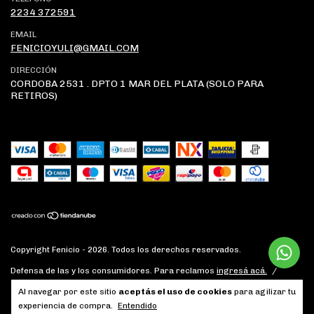
2234 372591
EMAIL
FENICIOYULI@GMAIL.COM
DIRECCIÓN
CORDOBA 2531 . DPTO 1 MAR DEL PLATA (SOLO PARA
RETIROS)
Copyright Fenicio - 2026. Todos los derechos reservados.
Defensa de las y los consumidores. Para reclamos
ingresá acá.
/
Botón de arrepentimiento
Al navegar por este sitio
aceptás el uso de cookies
para agilizar tu
experiencia de compra.
Entendido