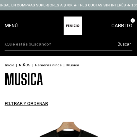
RSAL EN COMPRAS SUPERIORES A $70K 🔥 TRES CUOTAS SIN INTERÉS 🔥 10%
0
MENÚ
CARRITO
Buscar
Inicio
|
NIÑOS
|
Remeras niños
|
Musica
MUSICA
FILTRAR Y ORDENAR