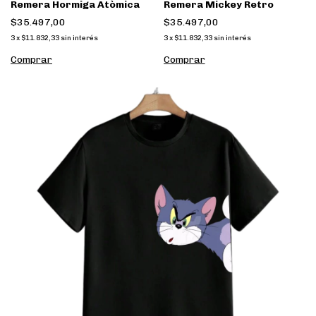
Remera Hormiga Atòmica
Remera Mickey Retro
$35.497,00
$35.497,00
3
x
$11.832,33
sin interés
3
x
$11.832,33
sin interés
Comprar
Comprar