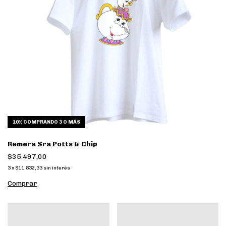
10%
COMPRANDO 3 O MÁS
Remera Sra Potts & Chip
$35.497,00
3
x
$11.832,33
sin interés
Comprar