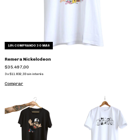
10%
COMPRANDO 3 O MÁS
Remera Nickelodeon
$35.497,00
3
x
$11.832,33
sin interés
Comprar