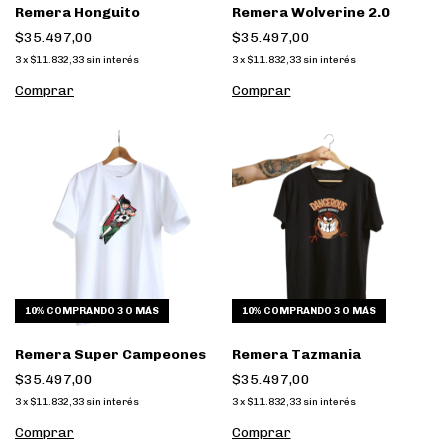
Remera Honguito
Remera Wolverine 2.0
$35.497,00
$35.497,00
3
x
$11.832,33
sin interés
3
x
$11.832,33
sin interés
Comprar
Comprar
10%
COMPRANDO 3 O MÁS
10%
COMPRANDO 3 O MÁS
Remera Super Campeones
Remera Tazmania
$35.497,00
$35.497,00
3
x
$11.832,33
sin interés
3
x
$11.832,33
sin interés
Comprar
Comprar