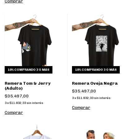
Comprar
10%
COMPRANDO 3 O MÁS
10%
COMPRANDO 3 O MÁS
Remera Tom & Jerry
Remera Oveja Negra
(Adulto)
$35.497,00
$35.497,00
3
x
$11.832,33
sin interés
3
x
$11.832,33
sin interés
Comprar
Comprar