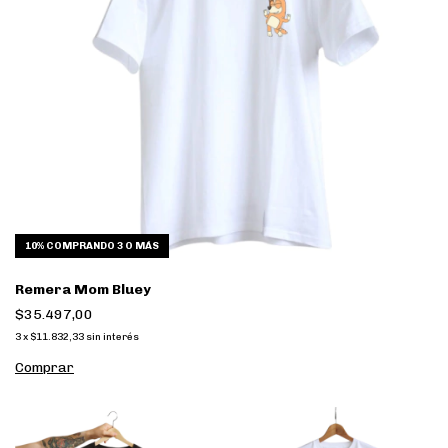
10%
COMPRANDO 3 O MÁS
Remera Mom Bluey
$35.497,00
3
x
$11.832,33
sin interés
Comprar