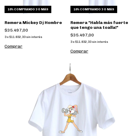
10%
COMPRANDO 3 O MÁS
10%
COMPRANDO 3 O MÁS
Remera Mickey Dj Hombre
Remera "Habla más fuerte
que tengo una toalla!"
$35.497,00
$35.497,00
3
x
$11.832,33
sin interés
3
x
$11.832,33
sin interés
Comprar
Comprar