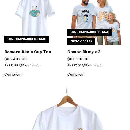
10%
COMPRANDO 3 O MÁS
10%
COMPRANDO 3 O MÁS
ENVÍO GRATIS
Remera Alicia Cup Tea
Combo Bluey x 3
$35.497,00
$81.136,00
3
x
$11.832,33
sin interés
3
x
$27.045,33
sin interés
Comprar
Comprar