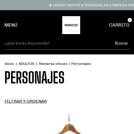
🔥 ENVIOS GRATIS A SUCURSAL EN COMPRAS SUPERIORES A
0
MENÚ
CARRITO
Buscar
Inicio
|
ADULTOS
|
Remeras Unisex
|
Personajes
PERSONAJES
FILTRAR Y ORDENAR