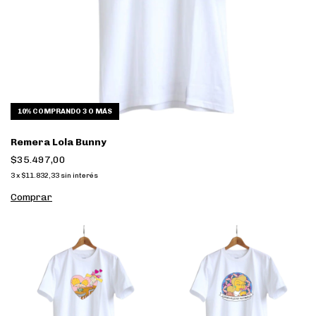
10%
COMPRANDO 3 O MÁS
Remera Lola Bunny
$35.497,00
3
x
$11.832,33
sin interés
Comprar