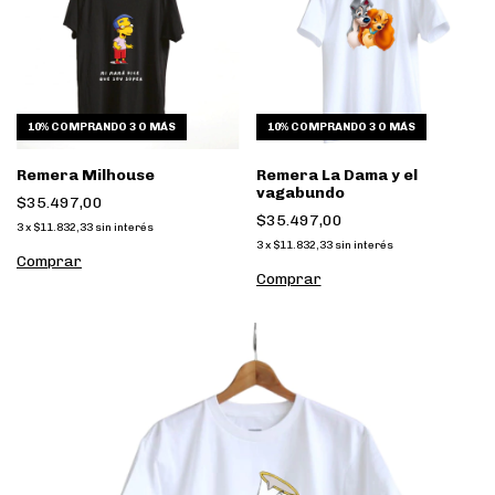
10%
COMPRANDO 3 O MÁS
10%
COMPRANDO 3 O MÁS
Remera Milhouse
Remera La Dama y el
vagabundo
$35.497,00
$35.497,00
3
x
$11.832,33
sin interés
3
x
$11.832,33
sin interés
Comprar
Comprar