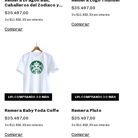
Remera Dragon Ball,
Remera Logo Thunder
Caballeros del Zodiaco y
$35.497,00
Super Campeones
$35.497,00
3
x
$11.832,33
sin interés
3
x
$11.832,33
sin interés
Comprar
Comprar
10%
COMPRANDO 3 O MÁS
10%
COMPRANDO 3 O MÁS
Remera Baby Yoda Coffe
Remera Pluto
$35.497,00
$35.497,00
3
x
$11.832,33
sin interés
3
x
$11.832,33
sin interés
Comprar
Comprar