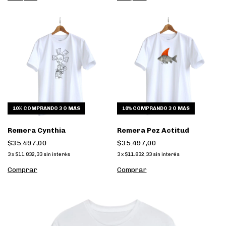
10%
COMPRANDO 3 O MÁS
10%
COMPRANDO 3 O MÁS
Remera Cynthia
Remera Pez Actitud
$35.497,00
$35.497,00
3
x
$11.832,33
sin interés
3
x
$11.832,33
sin interés
Comprar
Comprar