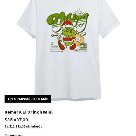
10%
COMPRANDO 3 O MÁS
Remera El Grinch Mini
$35.497,00
3
x
$11.832,33
sin interés
Comprar