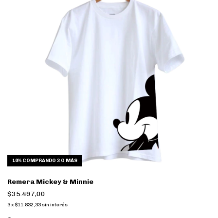
10%
COMPRANDO 3 O MÁS
Remera Mickey & Minnie
$35.497,00
3
x
$11.832,33
sin interés