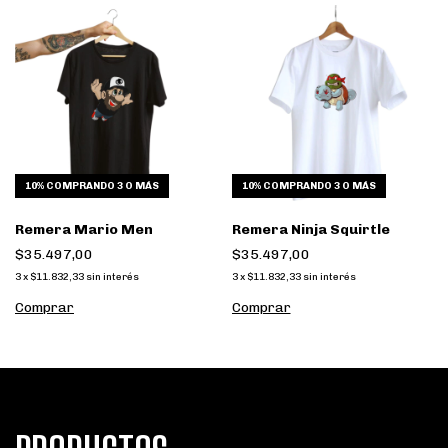
10%
COMPRANDO 3 O MÁS
10%
COMPRANDO 3 O MÁS
Remera Mario Men
Remera Ninja Squirtle
$35.497,00
$35.497,00
3
x
$11.832,33
sin interés
3
x
$11.832,33
sin interés
Comprar
Comprar