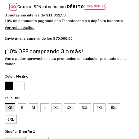
Cuotas SIN interés con
DÉBITO
3
cuotas sin interés de
$11.832,33
10% de descuento
pagando con Transferencia o depósito bancario
Ver más detalles
Envío gratis
superando los
$70.000,00
¡10% OFF comprando 3 o más!
Vas a poder aprovechar esta promoción en cualquier producto de la
tienda.
Color:
Negro
Talle:
XS
XS
S
M
L
XL
XXL
3XL
4XL
5XL
6XL
Diseño:
Diseño 1