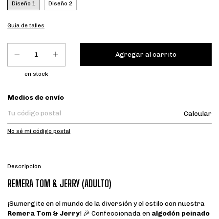
Diseño 1
Diseño 2
Guía de talles
en stock
Entregas para el CP:
Medios de envío
Calcular
No sé mi código postal
Descripción
REMERA TOM & JERRY (ADULTO)
¡Sumergite en el mundo de la diversión y el estilo con nuestra
Remera Tom & Jerry
! 🎉 Confeccionada en
algodón peinado