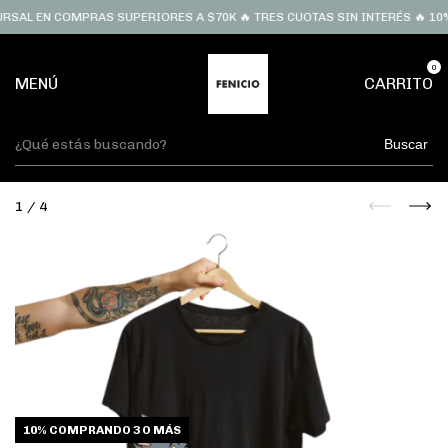
RSAL EN COMPRAS SUPERIORES A $70K 🔥 TRES CUOTAS SIN INTERÉS 🔥 10%
0
MENÚ
CARRITO
Buscar
1
/
4
10%
COMPRANDO 3 O MÁS