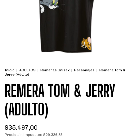
Inicio
|
ADULTOS
|
Remeras Unisex
|
Personajes
|
Remera Tom &
Jerry (Adulto)
REMERA TOM & JERRY
(ADULTO)
$35.497,00
Precio sin impuestos
$29.336,36