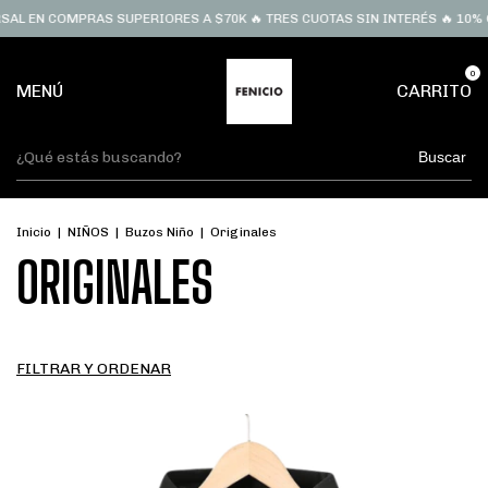
 COMPRAS SUPERIORES A $70K 🔥 TRES CUOTAS SIN INTERÉS 🔥 10% OFF LL
0
MENÚ
CARRITO
Buscar
Inicio
|
NIÑOS
|
Buzos Niño
|
Originales
ORIGINALES
FILTRAR Y ORDENAR