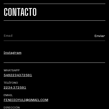
CONTACTO
Instagram
WHATSAPP
5492234372591
TELÉFONO
2234 372591
EMAIL
FENICIOYULI@GMAIL.COM
DIRECCIÓN