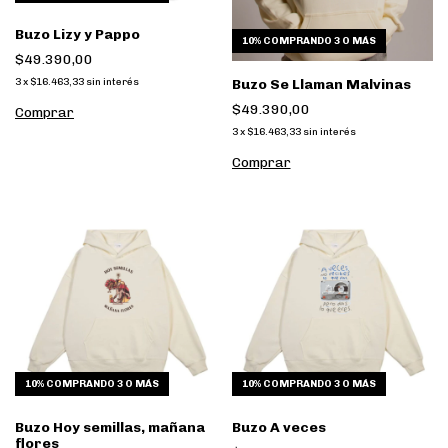
Buzo Lizy y Pappo
10%
COMPRANDO 3 O MÁS
$49.390,00
3
x
$16.463,33
sin interés
Buzo Se Llaman Malvinas
$49.390,00
Comprar
3
x
$16.463,33
sin interés
Comprar
10%
COMPRANDO 3 O MÁS
10%
COMPRANDO 3 O MÁS
Buzo Hoy semillas, mañana
Buzo A veces
flores