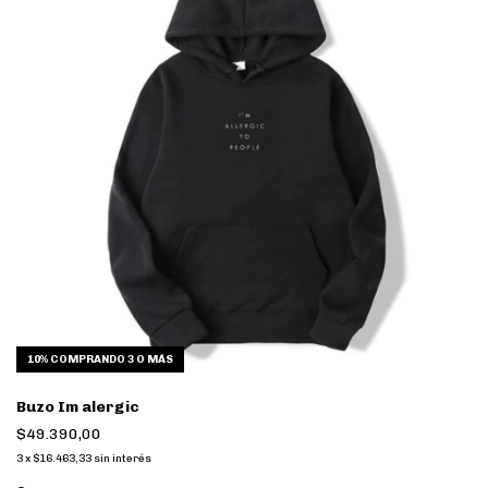
10%
COMPRANDO 3 O MÁS
Buzo Im alergic
$49.390,00
3
x
$16.463,33
sin interés