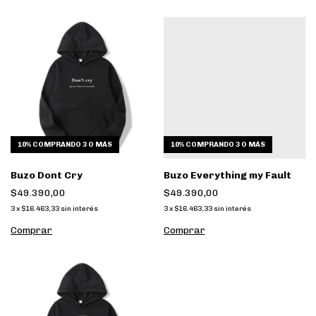
10%
COMPRANDO 3 O MÁS
10%
COMPRANDO 3 O MÁS
Buzo Dont Cry
Buzo Everything my Fault
$49.390,00
$49.390,00
3
x
$16.463,33
sin interés
3
x
$16.463,33
sin interés
Comprar
Comprar