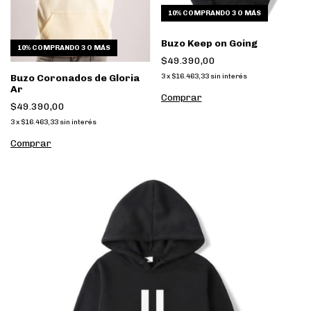
10%
COMPRANDO 3 O MÁS
Buzo Keep on Going
10%
COMPRANDO 3 O MÁS
$49.390,00
3
x
$16.463,33
sin interés
Buzo Coronados de Gloria
Ar
Comprar
$49.390,00
3
x
$16.463,33
sin interés
Comprar