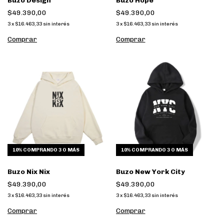
Buzo Design
Buzo Hope
$49.390,00
$49.390,00
3
x
$16.463,33
sin interés
3
x
$16.463,33
sin interés
Comprar
Comprar
10%
COMPRANDO 3 O MÁS
10%
COMPRANDO 3 O MÁS
Buzo Nix Nix
Buzo New York City
$49.390,00
$49.390,00
3
x
$16.463,33
sin interés
3
x
$16.463,33
sin interés
Comprar
Comprar