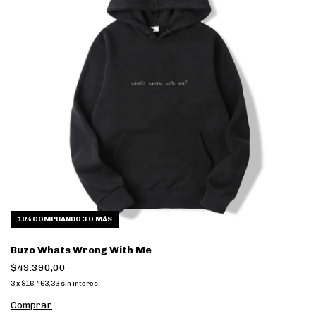
10%
COMPRANDO 3 O MÁS
Buzo Whats Wrong With Me
$49.390,00
3
x
$16.463,33
sin interés
Comprar