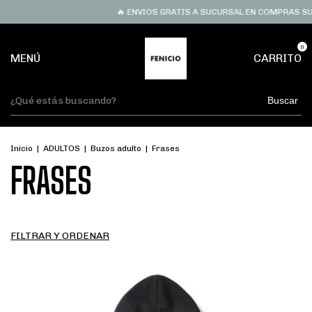
🔥 ENVIOS GRATIS A SUCURSAL EN COMPRAS SUPERIORE
0
MENÚ
CARRITO
Buscar
Inicio
|
ADULTOS
|
Buzos adulto
|
Frases
FRASES
FILTRAR Y ORDENAR