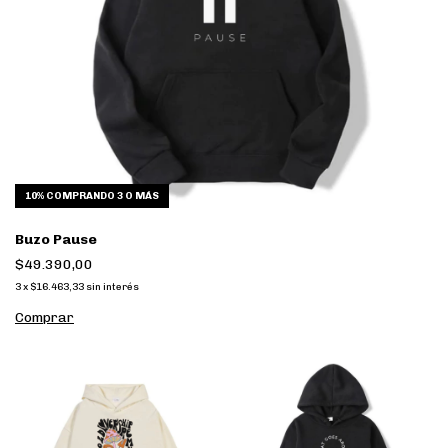
10%
COMPRANDO 3 O MÁS
Buzo Pause
$49.390,00
3
x
$16.463,33
sin interés
Comprar