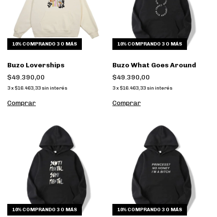
10%
COMPRANDO 3 O MÁS
10%
COMPRANDO 3 O MÁS
Buzo Loverships
Buzo What Goes Around
$49.390,00
$49.390,00
3
x
$16.463,33
sin interés
3
x
$16.463,33
sin interés
Comprar
Comprar
10%
COMPRANDO 3 O MÁS
10%
COMPRANDO 3 O MÁS