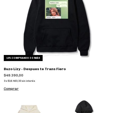
10%
COMPRANDO 3 O MÁS
Buzo Lizy - Despues te Trans Fiero
$49.390,00
3
x
$16.463,33
sin interés
Comprar