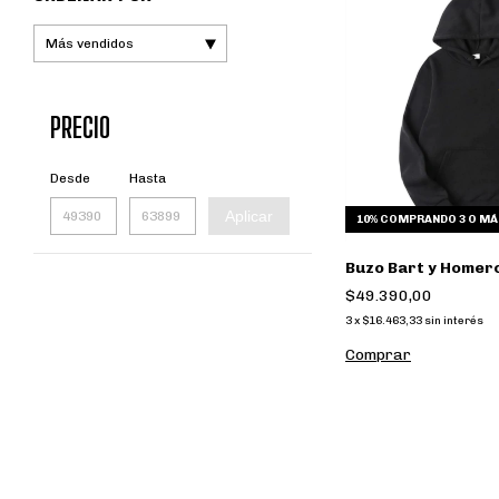
PRECIO
Desde
Hasta
Aplicar
10%
COMPRANDO 3 O MÁ
Buzo Bart y Homer
$49.390,00
3
x
$16.463,33
sin interés
Comprar