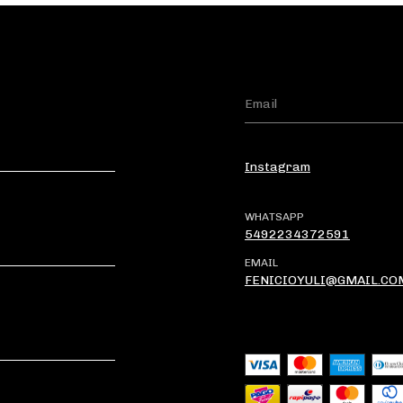
Instagram
WHATSAPP
5492234372591
EMAIL
FENICIOYULI@GMAIL.CO