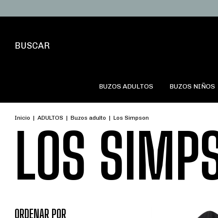
BUSCAR
BUZOS ADULTOS
BUZOS NIÑOS
Inicio
|
ADULTOS
|
Buzos adulto
|
Los Simpson
LOS SIMP
ORDENAR POR