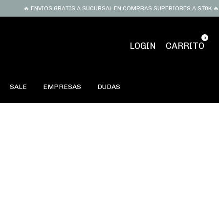
🔥 ENVIOS GRATIS A SUCURSAL EN COMPRAS SUPERIORES A $70K 🔥 T
0
LOGIN
CARRITO
SALE
EMPRESAS
DUDAS