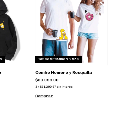
S
10%
COMPRANDO 3 O MÁS
o
Combo Homero y Rosquilla
$63.899,00
3
x
$21.299,67
sin interés
Comprar