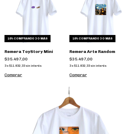
10%
COMPRANDO 3 O MÁS
10%
COMPRANDO 3 O MÁS
Remera ToyStory Mini
Remera Arte Random
$35.497,00
$35.497,00
3
x
$11.832,33
sin interés
3
x
$11.832,33
sin interés
Comprar
Comprar