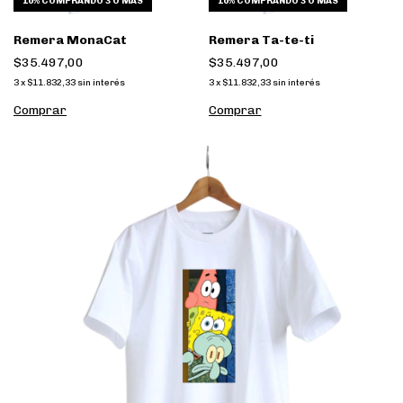
10%
COMPRANDO 3 O MÁS
10%
COMPRANDO 3 O MÁS
Remera MonaCat
Remera Ta-te-ti
$35.497,00
$35.497,00
3
x
$11.832,33
sin interés
3
x
$11.832,33
sin interés
Comprar
Comprar