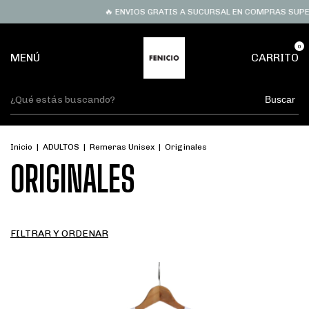
🔥 ENVIOS GRATIS A SUCURSAL EN COMPRAS SUPERIORES A $
0
MENÚ
CARRITO
Buscar
Inicio
|
ADULTOS
|
Remeras Unisex
|
Originales
ORIGINALES
FILTRAR Y ORDENAR