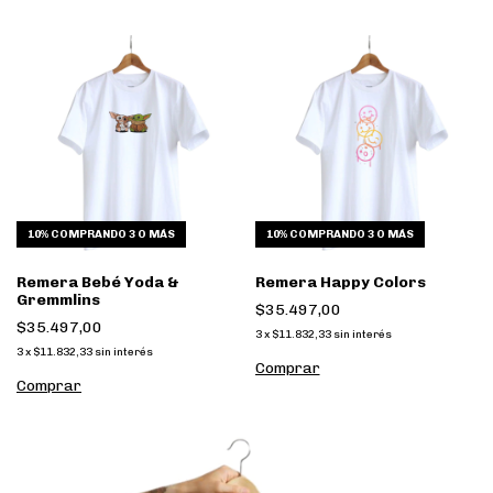
10%
COMPRANDO 3 O MÁS
10%
COMPRANDO 3 O MÁS
Remera Bebé Yoda &
Remera Happy Colors
Gremmlins
$35.497,00
$35.497,00
3
x
$11.832,33
sin interés
3
x
$11.832,33
sin interés
Comprar
Comprar