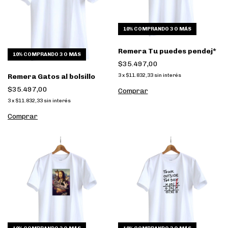
10%
COMPRANDO 3 O MÁS
Remera Tu puedes pendej*
10%
COMPRANDO 3 O MÁS
$35.497,00
3
x
$11.832,33
sin interés
Remera Gatos al bolsillo
$35.497,00
Comprar
3
x
$11.832,33
sin interés
Comprar