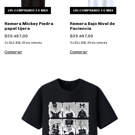
10%
COMPRANDO 3 O MÁS
10%
COMPRANDO 3 O MÁS
Remera Mickey Piedra
Remera Bajo Nivel de
papel tijera
Paciencia
$35.497,00
$35.497,00
3
x
$11.832,33
sin interés
3
x
$11.832,33
sin interés
Comprar
Comprar