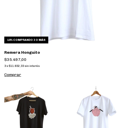
10%
COMPRANDO 3 O MÁS
Remera Honguito
$35.497,00
3
x
$11.832,33
sin interés
Comprar