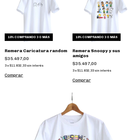
10%
COMPRANDO 3 O MÁS
10%
COMPRANDO 3 O MÁS
Remera Caricatura random
Remera Snoopy y sus
amigos
$35.497,00
$35.497,00
3
x
$11.832,33
sin interés
3
x
$11.832,33
sin interés
Comprar
Comprar