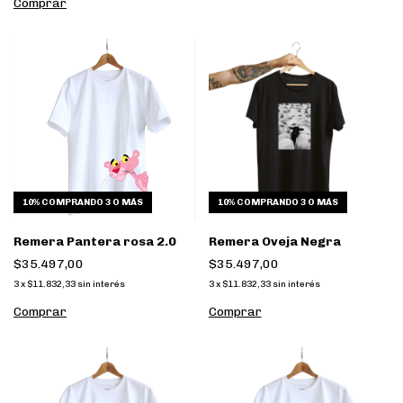
Comprar
10%
COMPRANDO 3 O MÁS
10%
COMPRANDO 3 O MÁS
Remera Pantera rosa 2.0
Remera Oveja Negra
$35.497,00
$35.497,00
3
x
$11.832,33
sin interés
3
x
$11.832,33
sin interés
Comprar
Comprar