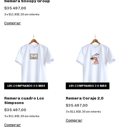
Remera Snoopy Group
$35.497,00
3
x
$11.832,33
sin interés
Comprar
10%
COMPRANDO 3 O MÁS
10%
COMPRANDO 3 O MÁS
Remera cuadro Los
Remera Coraje 2.0
Simpsons
$35.497,00
$35.497,00
3
x
$11.832,33
sin interés
3
x
$11.832,33
sin interés
Comprar
Comprar