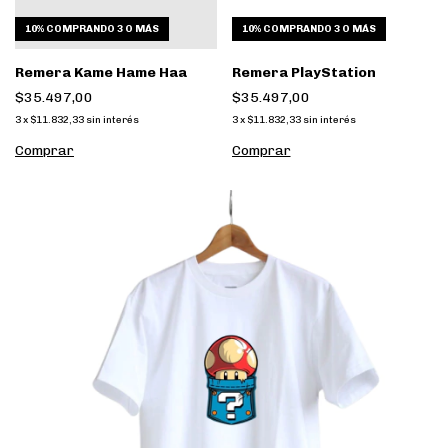
10%
COMPRANDO 3 O MÁS
10%
COMPRANDO 3 O MÁS
Remera Kame Hame Haa
Remera PlayStation
$35.497,00
$35.497,00
3
x
$11.832,33
sin interés
3
x
$11.832,33
sin interés
Comprar
Comprar