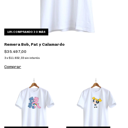
10%
COMPRANDO 3 O MÁS
Remera Bob, Pat y Calamardo
$35.497,00
3
x
$11.832,33
sin interés
Comprar