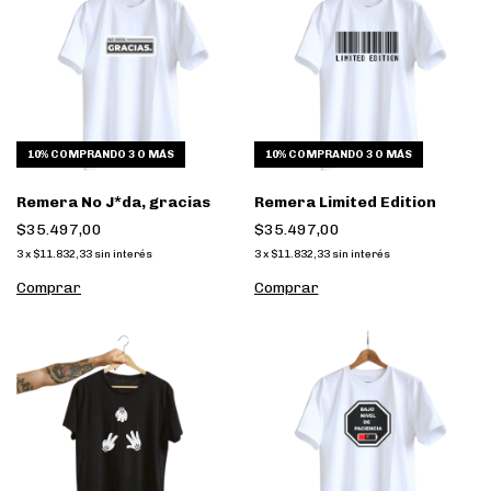
10%
COMPRANDO 3 O MÁS
10%
COMPRANDO 3 O MÁS
Remera No J*da, gracias
Remera Limited Edition
$35.497,00
$35.497,00
3
x
$11.832,33
sin interés
3
x
$11.832,33
sin interés
Comprar
Comprar