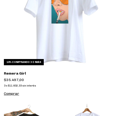
10%
COMPRANDO 3 O MÁS
Remera Girl
$35.497,00
3
x
$11.832,33
sin interés
Comprar