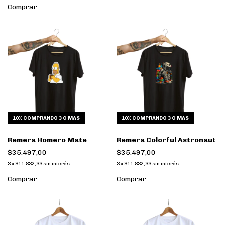
Comprar
10%
COMPRANDO 3 O MÁS
10%
COMPRANDO 3 O MÁS
Remera Homero Mate
Remera Colorful Astronaut
$35.497,00
$35.497,00
3
x
$11.832,33
sin interés
3
x
$11.832,33
sin interés
Comprar
Comprar