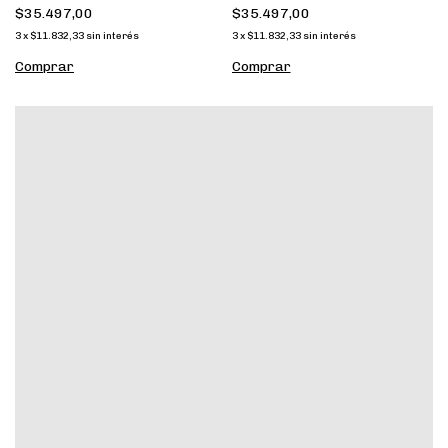
$35.497,00
$35.497,00
3
x
$11.832,33
sin interés
3
x
$11.832,33
sin interés
Comprar
Comprar