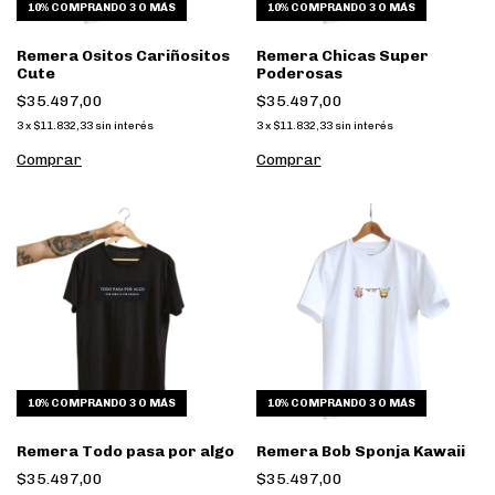
10%
COMPRANDO 3 O MÁS
10%
COMPRANDO 3 O MÁS
Remera Ositos Cariñositos
Remera Chicas Super
Cute
Poderosas
$35.497,00
$35.497,00
3
x
$11.832,33
sin interés
3
x
$11.832,33
sin interés
Comprar
Comprar
10%
COMPRANDO 3 O MÁS
10%
COMPRANDO 3 O MÁS
Remera Todo pasa por algo
Remera Bob Sponja Kawaii
$35.497,00
$35.497,00