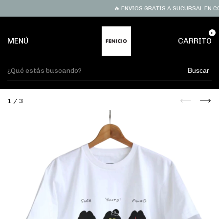
🔥 ENVIOS GRATIS A SUCURSAL EN COM
0
MENÚ
CARRITO
Buscar
1
/
3