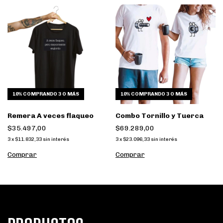
10%
COMPRANDO 3 O MÁS
10%
COMPRANDO 3 O MÁS
Remera A veces flaqueo
Combo Tornillo y Tuerca
$35.497,00
$69.289,00
3
x
$11.832,33
sin interés
3
x
$23.096,33
sin interés
Comprar
Comprar