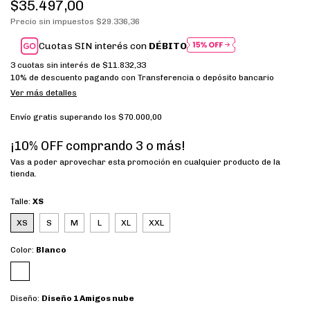
$35.497,00
Precio sin impuestos
$29.336,36
Cuotas SIN interés con
DÉBITO
3
cuotas sin interés de
$11.832,33
10% de descuento
pagando con Transferencia o depósito bancario
Ver más detalles
Envío gratis
superando los
$70.000,00
¡10% OFF comprando 3 o más!
Vas a poder aprovechar esta promoción en cualquier producto de la
tienda.
Talle:
XS
XS
S
M
L
XL
XXL
Color:
Blanco
Diseño:
Diseño 1 Amigos nube