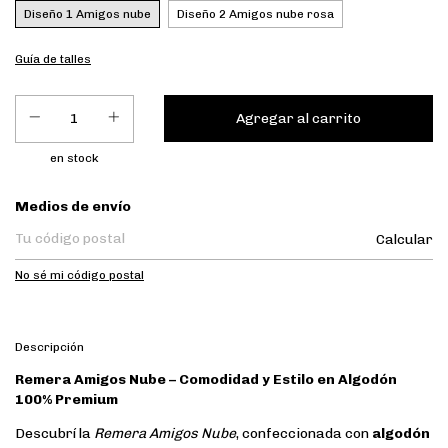
Diseño 1 Amigos nube
Diseño 2 Amigos nube rosa
Guía de talles
en stock
Entregas para el CP:
Medios de envío
Calcular
No sé mi código postal
Descripción
Remera Amigos Nube – Comodidad y Estilo en Algodón
100% Premium
Descubrí la
Remera Amigos Nube
, confeccionada con
algodón