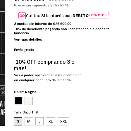
Precio sin impuestos
$65.950,41
Cuotas SIN interés con
DÉBITO
3
cuotas sin interés de
$26.600,00
10% de descuento
pagando con Transferencia o depósito
bancario
Ver más detalles
Envío gratis
¡10% OFF comprando 3 o
más!
Vas a poder aprovechar esta promoción
en cualquier producto de la tienda.
Color:
Negro
Talle Buzo 1:
S
S
M
L
XL
XXL