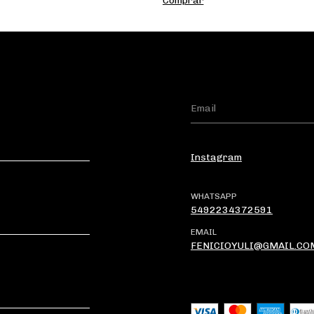
Comprar
Instagram
WHATSAPP
5492234372591
EMAIL
FENICIOYULI@GMAIL.CO