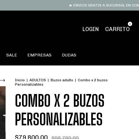
🔥 ENVIOS GRATIS A SUCURSAL EN COMPRAS SU
0
LOGIN
CARRITO
SALE
EMPRESAS
DUDAS
Inicio
|
ADULTOS
|
Buzos adulto
|
Combo x 2 buzos
Personalizables
COMBO X 2 BUZOS
PERSONALIZABLES
$79.800,00
$98.780,00