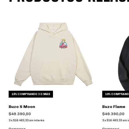
10%
COMPRANDO 3 O MÁS
10%
COMPRANDO
Buzo S Moon
Buzo Flame
$49.390,00
$49.390,00
3
x
$16.463,33
sin interés
3
x
$16.463,33
sin 