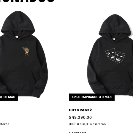
 3 O MÁS
10%
COMPRANDO 3 O MÁS
Buzo Mask
$49.390,00
interés
3
x
$16.463,33
sin interés