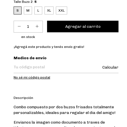
Talle Buzo 2:
S
S
M
L
XL
XXL
en stock
¡Agregá este producto y
tenés envío gratis!
Entregas para el CP:
Medios de envío
Calcular
No sé mi código postal
Descripción
Combo compuesto por dos buzos frisados totalmente
personalizables, ideales para regalar el dia del amigo!
Envianos la imagen como documento a traves de