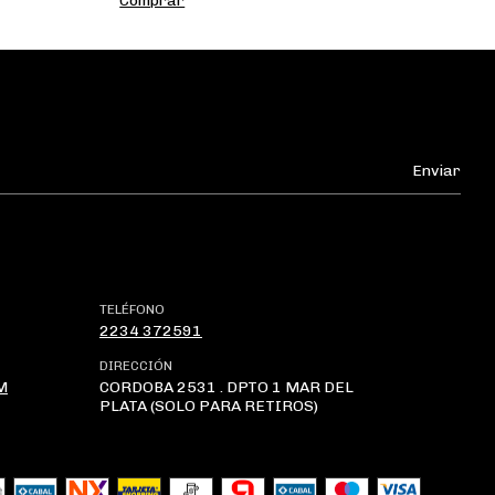
Comprar
C
TELÉFONO
2234 372591
DIRECCIÓN
M
CORDOBA 2531 . DPTO 1 MAR DEL
PLATA (SOLO PARA RETIROS)