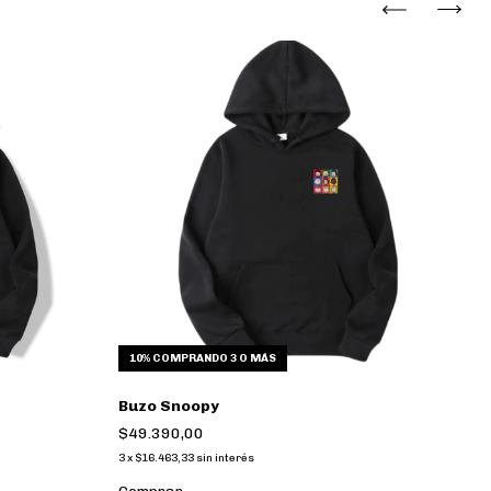
10%
COMPRANDO 3 O MÁS
Buzo Snoopy
B
$49.390,00
$
3
x
$16.463,33
sin interés
3
x