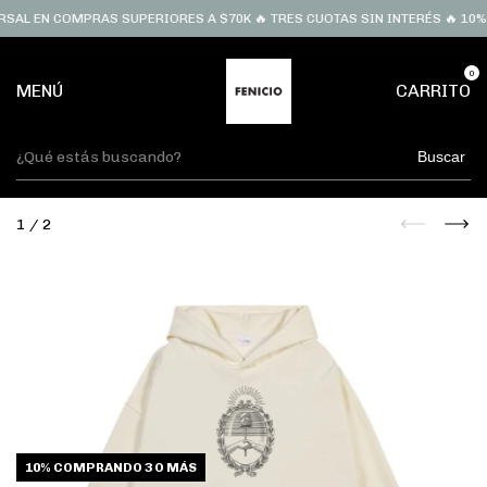
SAL EN COMPRAS SUPERIORES A $70K 🔥 TRES CUOTAS SIN INTERÉS 🔥 10% 
0
MENÚ
CARRITO
Buscar
1
/
2
10%
COMPRANDO 3 O MÁS