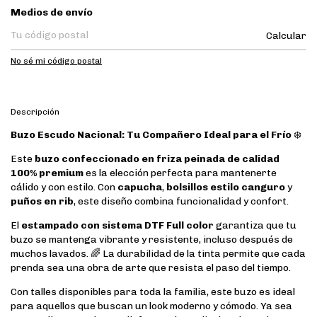
Entregas para el CP:
Medios de envío
Calcular
No sé mi código postal
Descripción
Buzo Escudo Nacional: Tu Compañero Ideal para el Frío
❄️
Este
buzo confeccionado en friza peinada de calidad
100% premium
es la elección perfecta para mantenerte
cálido y con estilo. Con
capucha
,
bolsillos estilo canguro
y
puños en rib
, este diseño combina funcionalidad y confort.
El
estampado con sistema DTF Full color
garantiza que tu
buzo se mantenga vibrante y resistente, incluso después de
muchos lavados. 🌈 La durabilidad de la tinta permite que cada
prenda sea una obra de arte que resista el paso del tiempo.
Con talles disponibles para toda la familia, este buzo es ideal
para aquellos que buscan un look moderno y cómodo. Ya sea