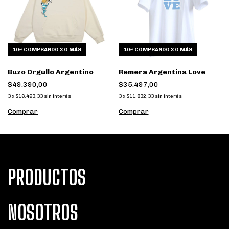
10%
COMPRANDO 3 O MÁS
10%
COMPRANDO 3 O MÁS
Buzo Orgullo Argentino
Remera Argentina Love
$49.390,00
$35.497,00
3
x
$16.463,33
sin interés
3
x
$11.832,33
sin interés
Comprar
Comprar
PRODUCTOS
NOSOTROS