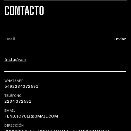
CONTACTO
Instagram
WHATSAPP
5492234372591
TELÉFONO
2234 372591
EMAIL
FENICIOYULI@GMAIL.COM
DIRECCIÓN