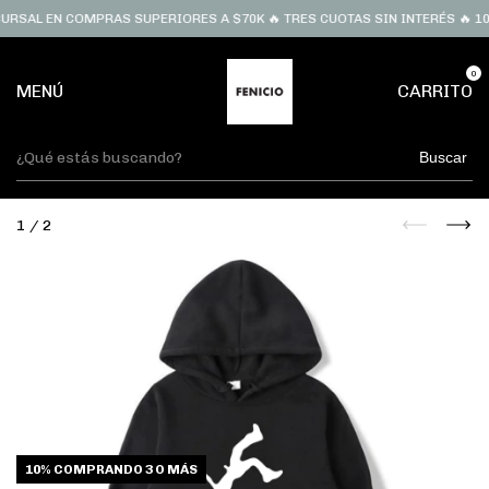
URSAL EN COMPRAS SUPERIORES A $70K 🔥 TRES CUOTAS SIN INTERÉS 🔥 10
0
MENÚ
CARRITO
Buscar
1
/
2
10%
COMPRANDO 3 O MÁS