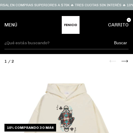
 EN COMPRAS SUPERIORES A $70K 🔥 TRES CUOTAS SIN INTERÉS 🔥 10% OFF
0
MENÚ
CARRITO
Buscar
1
/
2
10%
COMPRANDO 3 O MÁS