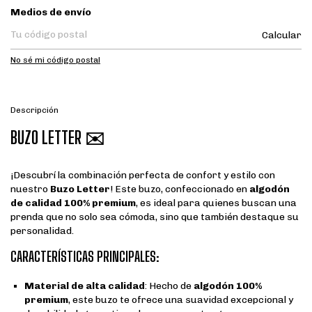
Entregas para el CP:
Medios de envío
Calcular
No sé mi código postal
Descripción
BUZO LETTER ✉️
¡Descubrí la combinación perfecta de confort y estilo con
nuestro
Buzo Letter
! Este buzo, confeccionado en
algodón
de calidad 100% premium
, es ideal para quienes buscan una
prenda que no solo sea cómoda, sino que también destaque su
personalidad.
CARACTERÍSTICAS PRINCIPALES:
Material de alta calidad
: Hecho de
algodón 100%
premium
, este buzo te ofrece una suavidad excepcional y