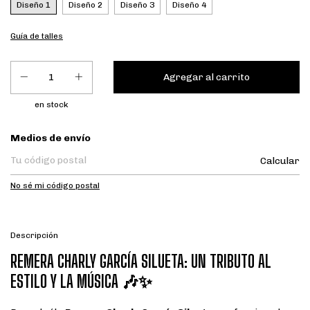
Diseño 1
Diseño 2
Diseño 3
Diseño 4
Guía de talles
en stock
Entregas para el CP:
Medios de envío
Calcular
No sé mi código postal
Descripción
REMERA CHARLY GARCÍA SILUETA: UN TRIBUTO AL
ESTILO Y LA MÚSICA 🎶✨