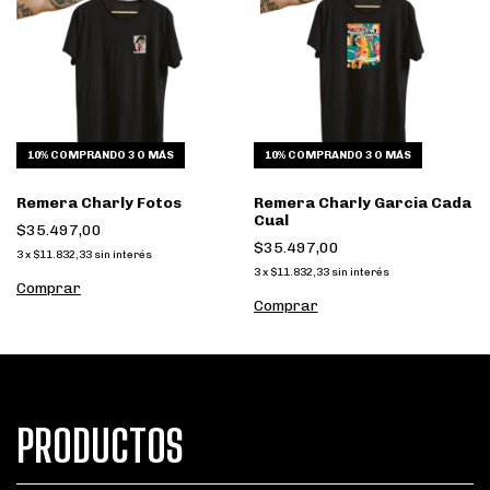
10%
COMPRANDO 3 O MÁS
10%
COMPRANDO 3 O MÁS
Remera Charly Fotos
Remera Charly Garcia Cada
Cual
$35.497,00
$35.497,00
3
x
$11.832,33
sin interés
3
x
$11.832,33
sin interés
Comprar
Comprar
PRODUCTOS