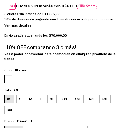
Cuotas SIN interés con
DÉBITO
3
cuotas sin interés de
$11.832,33
10% de descuento
pagando con Transferencia o depósito bancario
Ver más detalles
Envío gratis
superando los
$70.000,00
¡10% OFF comprando 3 o más!
Vas a poder aprovechar esta promoción en cualquier producto de la
tienda.
Color:
Blanco
Talle:
XS
XS
S
M
L
XL
XXL
3XL
4XL
5XL
6XL
Diseño:
Diseño 1