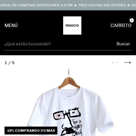
RSAL EN COMPRAS SUPERIORES A $70K 🔥 TRES CUOTAS SIN INTERÉS 🔥 10%
0
MENÚ
CARRITO
Buscar
1
/
5
10%
COMPRANDO 3 O MÁS