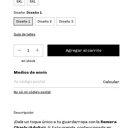
5XL
6XL
Diseño:
Diseño 1
Diseño 1
Diseño 2
Diseño 3
Guía de talles
en stock
Entregas para el CP:
Medios de envío
Calcular
No sé mi código postal
Descripción
¡Dale un toque único a tu guardarropa con la
Remera
Charly (Adulto)
! 🎉 Esta prenda, confeccionada en