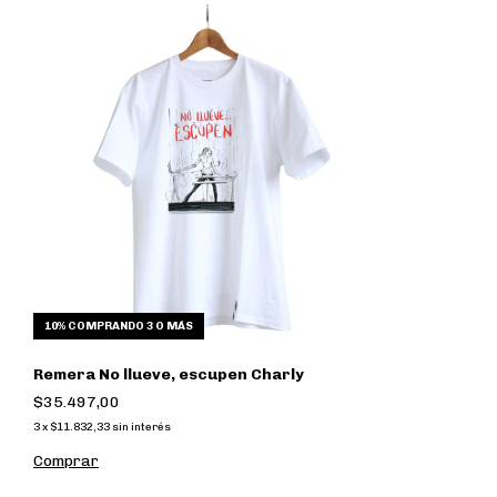
10%
COMPRANDO 3 O MÁS
Remera No llueve, escupen Charly
$35.497,00
3
x
$11.832,33
sin interés
Comprar