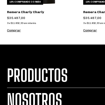
10%
COMPRANDO 3 O MÁS
10%
COMPRANDO
Remera Charly Charly
Remera Char
$35.497,00
$35.497,00
3
x
$11.832,33
sin interés
3
x
$11.832,33
sin 
Comprar
Comprar
PRODUCTOS
NOSOTROS