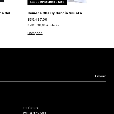
10%
COMPRANDO 3 O MÁS
ca del
Remera Charly García Silueta
$35.497,00
3
x
$11.832,33
sin interés
Comprar
TELÉFONO
2234 372591