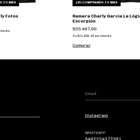
 3 O MÁS
10%
COMPRANDO 3 O MÁS
ly Fotos
Remera Charly Garcia La Lógi
Escorpión
$35.497,00
interés
3
x
$11.832,33
sin interés
Comprar
Instagram
WHATSAPP
5492234372591