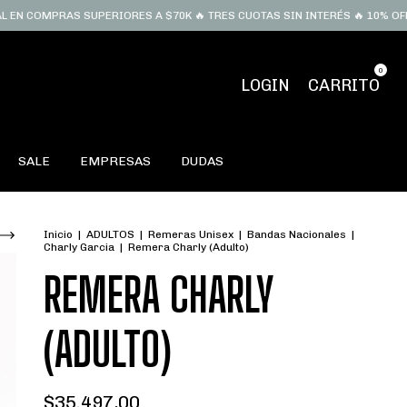
MPRAS SUPERIORES A $70K 🔥 TRES CUOTAS SIN INTERÉS 🔥 10% OFF LLEVA
0
LOGIN
CARRITO
SALE
EMPRESAS
DUDAS
Inicio
|
ADULTOS
|
Remeras Unisex
|
Bandas Nacionales
|
Charly Garcia
|
Remera Charly (Adulto)
REMERA CHARLY
(ADULTO)
$35.497,00