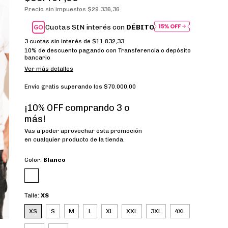
Precio sin impuestos
$29.336,36
Cuotas SIN interés con
DÉBITO
3
cuotas sin interés de
$11.832,33
10% de descuento
pagando con Transferencia o depósito
bancario
Ver más detalles
Envío gratis
superando los
$70.000,00
¡10% OFF comprando 3 o
más!
Vas a poder aprovechar esta promoción
en cualquier producto de la tienda.
Color:
Blanco
Talle:
XS
XS
S
M
L
XL
XXL
3XL
4XL