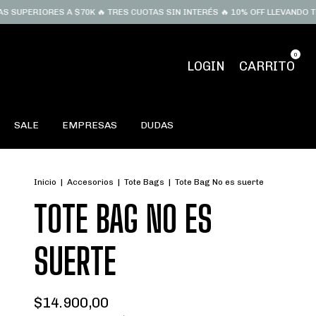
RIORES A $70K 🔥 TRES CUOTAS SIN INTERÉS 🔥 10% OFF LLEVANDO TRES 
0
LOGIN
CARRITO
SALE
EMPRESAS
DUDAS
Inicio
|
Accesorios
|
Tote Bags
|
Tote Bag No es suerte
TOTE BAG NO ES
SUERTE
$14.900,00