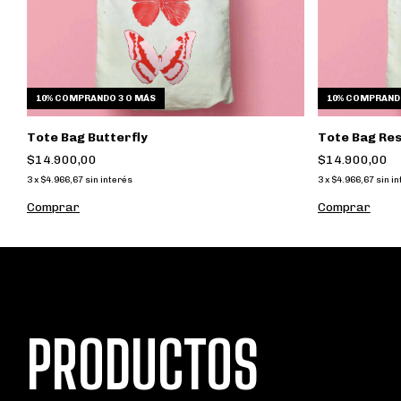
10%
COMPRANDO 3 O MÁS
10%
COMPRANDO
Tote Bag Butterfly
Tote Bag Res
$14.900,00
$14.900,00
3
x
$4.966,67
sin interés
3
x
$4.966,67
sin i
PRODUCTOS