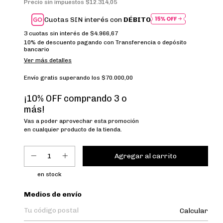
Precio sin impuestos
$12.314,05
Cuotas SIN interés con
DÉBITO
3
cuotas sin interés de
$4.966,67
10% de descuento
pagando con Transferencia o depósito
bancario
Ver más detalles
Envío gratis
superando los
$70.000,00
¡10% OFF comprando 3 o
más!
Vas a poder aprovechar esta promoción
en cualquier producto de la tienda.
en stock
Entregas para el CP:
Medios de envío
Calcular