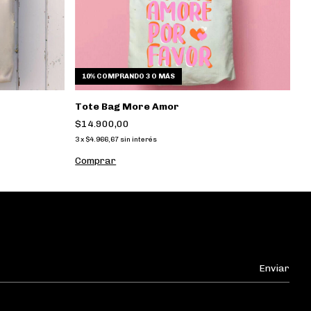
10%
COMPRANDO 3 O MÁS
Tote Bag More Amor
T
$14.900,00
$
3
x
$4.966,67
sin interés
3
x
Comprar