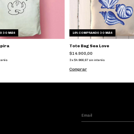
 3 O MÁS
10%
COMPRANDO 3 O MÁS
pira
Tote Bag Sea Love
$14.900,00
nterés
3
x
$4.966,67
sin interés
Comprar