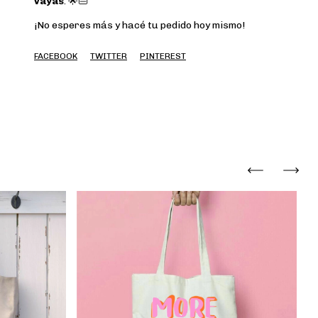
vayas
. 🌟👜
¡No esperes más y hacé tu pedido hoy mismo!
FACEBOOK
TWITTER
PINTEREST