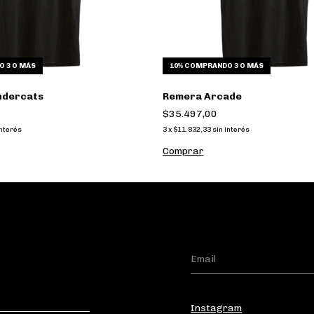
 3 O MÁS
10%
COMPRANDO 3 O MÁS
ndercats
Remera Arcade
$35.497,00
interés
3
x
$11.832,33
sin interés
Comprar
Instagram