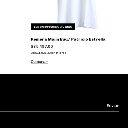
10%
COMPRANDO 3 O MÁS
Remera Majin Buu/ Patricio Estrella
R
$35.497,00
$
3
x
$11.832,33
sin interés
3
x
Comprar
C