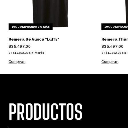
10%
COMPRANDO 3 O MÁS
10%
COMPRANDO
Remera Se busca "Luffy"
Remera Thu
$35.497,00
$35.497,00
3
x
$11.832,33
sin interés
3
x
$11.832,33
sin 
Comprar
Comprar
PRODUCTOS