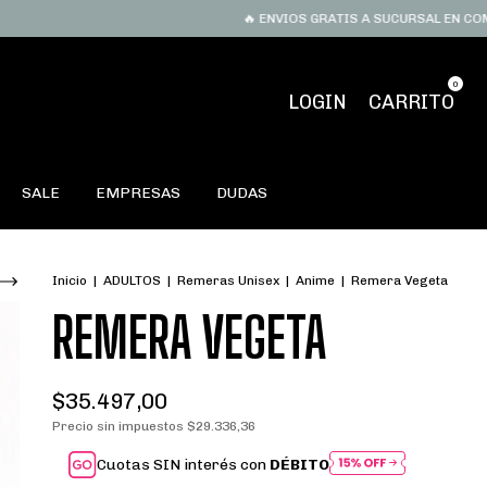
🔥 ENVIOS GRATIS A SUCURSAL EN COMPRAS S
0
LOGIN
CARRITO
SALE
EMPRESAS
DUDAS
Inicio
|
ADULTOS
|
Remeras Unisex
|
Anime
|
Remera Vegeta
REMERA VEGETA
$35.497,00
Precio sin impuestos
$29.336,36
Cuotas SIN interés con
DÉBITO