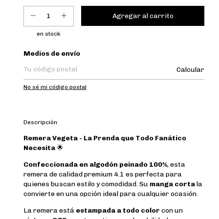
en stock
Entregas para el CP:
Medios de envío
Calcular
No sé mi código postal
Descripción
Remera Vegeta - La Prenda que Todo Fanático
Necesita
🌟
Confeccionada en algodón peinado 100%
, esta
remera de calidad premium 4.1 es perfecta para
quienes buscan estilo y comodidad. Su
manga corta
la
convierte en una opción ideal para cualquier ocasión.
La remera está
estampada a todo color
con un