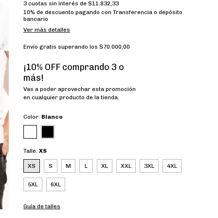
3
cuotas sin interés de
$11.832,33
10% de descuento
pagando con Transferencia o depósito
bancario
Ver más detalles
Envío gratis
superando los
$70.000,00
¡10% OFF comprando 3 o
más!
Vas a poder aprovechar esta promoción
en cualquier producto de la tienda.
Color:
Blanco
Talle:
XS
XS
S
M
L
XL
XXL
3XL
4XL
5XL
6XL
Guía de talles