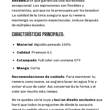
sistema DTF
que garantiza una durabilidad
excepcional. Las impresiones son flexibles y
resistentes, ¡así que no te preocupes por los lavados!
La calidad de la tinta asegura que tu remera
mantenga su aspecto espectacular, incluso después
de múltiples lavados.
CARACTERÍSTICAS PRINCIPALES:
Material
: Algodón peinado 100%
Calidad
: Premium 4.1
Estampado
: Full color con sistema DTF
Manga
: Corta
Recomendaciones de cuidado
: Para mantener tu
remera como nueva, se sugiere lavar en agua fría y
evitar el uso de calor. Así, conservarás la forma y el
color por mucho más tiempo.
No te quedes sin la tuya y
lucí un diseño exclusivo
que
hará que todos te pregunten de dónde la sacaste.
¡Hacé tu pedido ahora y sumate al fandom de Vegeta!