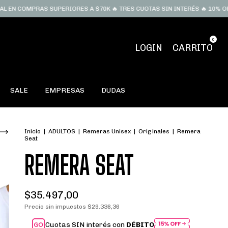
OMPRAS SUPERIORES A $70K 🔥 TRES CUOTAS SIN INTERÉS 🔥 10% OFF LLE
0
LOGIN
CARRITO
SALE
EMPRESAS
DUDAS
Inicio
|
ADULTOS
|
Remeras Unisex
|
Originales
|
Remera
Seat
REMERA SEAT
$35.497,00
Precio sin impuestos
$29.336,36
Cuotas SIN interés con
DÉBITO