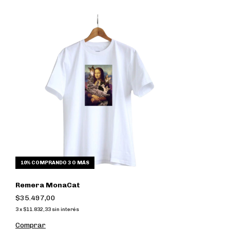
10%
COMPRANDO 3 O MÁS
Remera MonaCat
$35.497,00
3
x
$11.832,33
sin interés
Comprar