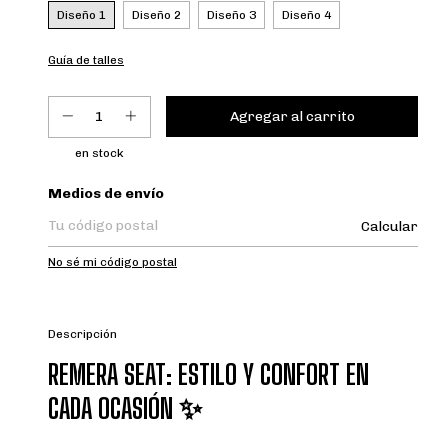
Diseño 1
Diseño 2
Diseño 3
Diseño 4
Guía de talles
en stock
Entregas para el CP:
Medios de envío
Calcular
No sé mi código postal
Descripción
REMERA SEAT: ESTILO Y CONFORT EN
CADA OCASIÓN ✨