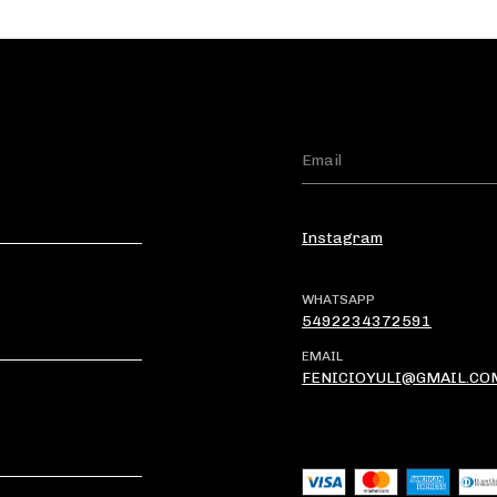
Instagram
WHATSAPP
5492234372591
EMAIL
FENICIOYULI@GMAIL.CO