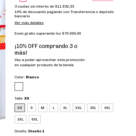
3
cuotas sin interés de
$11.832,33
10% de descuento
pagando con Transferencia o depósito
bancario
Ver más detalles
Envío gratis
superando los
$70.000,00
¡10% OFF comprando 3 o
más!
Vas a poder aprovechar esta promoción
en cualquier producto de la tienda.
Color:
Blanco
Talle:
XS
XS
S
M
L
XL
XXL
3XL
4XL
5XL
6XL
Diseño:
Diseño 1