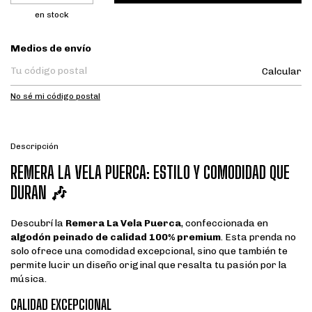
en stock
Entregas para el CP:
Medios de envío
Calcular
No sé mi código postal
Descripción
REMERA LA VELA PUERCA: ESTILO Y COMODIDAD QUE
DURAN 🎶
Descubrí la
Remera La Vela Puerca
, confeccionada en
algodón peinado de calidad 100% premium
. Esta prenda no
solo ofrece una comodidad excepcional, sino que también te
permite lucir un diseño original que resalta tu pasión por la
música.
CALIDAD EXCEPCIONAL