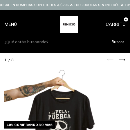
RSAL EN COMPRAS SUPERIORES A $70K 🔥 TRES CUOTAS SIN INTERÉS 🔥 10%
0
MENÚ
CARRITO
Buscar
1
/
3
10%
COMPRANDO 3 O MÁS