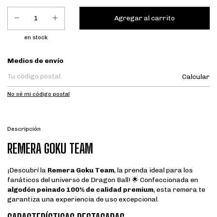
en stock
Entregas para el CP:
Medios de envío
Calcular
No sé mi código postal
Descripción
REMERA GOKU TEAM
¡Descubrí la
Remera Goku Team
, la prenda ideal para los
fanáticos del universo de Dragon Ball! 🌟 Confeccionada en
algodón peinado 100% de calidad premium
, esta remera te
garantiza una experiencia de uso excepcional.