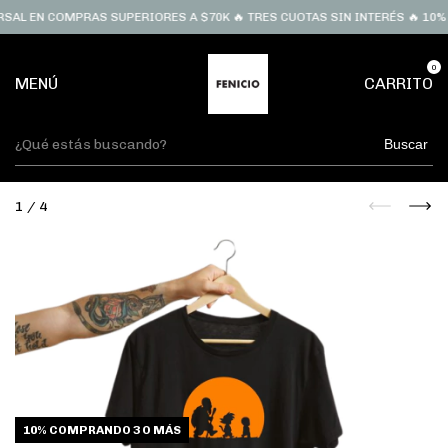
EN COMPRAS SUPERIORES A $70K 🔥 TRES CUOTAS SIN INTERÉS 🔥 10% OFF 
0
MENÚ
CARRITO
Buscar
1
/
4
10%
COMPRANDO 3 O MÁS