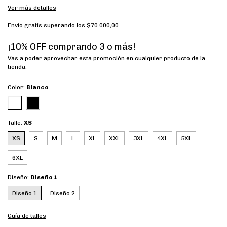
Ver más detalles
Envío gratis
superando los
$70.000,00
¡10% OFF comprando 3 o más!
Vas a poder aprovechar esta promoción en cualquier producto de la
tienda.
Color:
Blanco
Talle:
XS
XS
S
M
L
XL
XXL
3XL
4XL
5XL
6XL
Diseño:
Diseño 1
Diseño 1
Diseño 2
Guía de talles