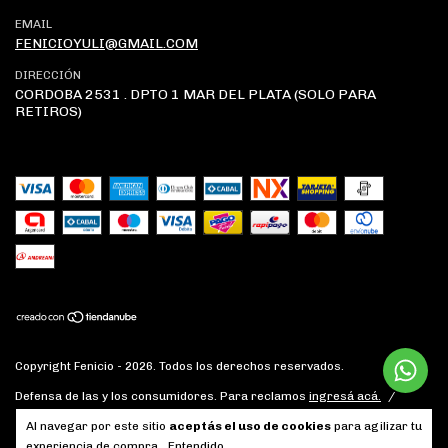
EMAIL
FENICIOYULI@GMAIL.COM
DIRECCIÓN
CORDOBA 2531 . DPTO 1 MAR DEL PLATA (SOLO PARA
RETIROS)
Copyright Fenicio - 2026. Todos los derechos reservados.
Defensa de las y los consumidores. Para reclamos
ingresá acá.
/
Botón de arrepentimiento
Al navegar por este sitio
aceptás el uso de cookies
para agilizar tu
experiencia de compra.
Entendido