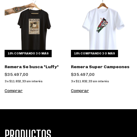
10%
COMPRANDO 3 O MÁS
10%
COMPRANDO 3 O MÁS
Remera Se busca "Luffy"
Remera Super Campeones
$35.497,00
$35.497,00
3
x
$11.832,33
sin interés
3
x
$11.832,33
sin interés
Comprar
Comprar
PRODUCTOS