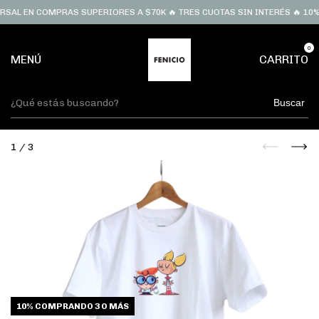
SAL EN COMPRAS SUPERIORES A $70K 🔥 TRES CUOTAS SIN INTERÉS 🔥 10%
0
MENÚ
CARRITO
Buscar
1
/
3
10%
COMPRANDO 3 O MÁS