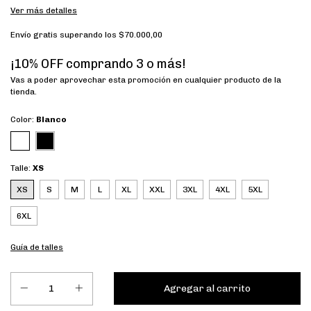
Ver más detalles
Envío gratis
superando los
$70.000,00
¡10% OFF comprando 3 o más!
Vas a poder aprovechar esta promoción en cualquier producto de la
tienda.
Color:
Blanco
Talle:
XS
XS
S
M
L
XL
XXL
3XL
4XL
5XL
6XL
Guía de talles