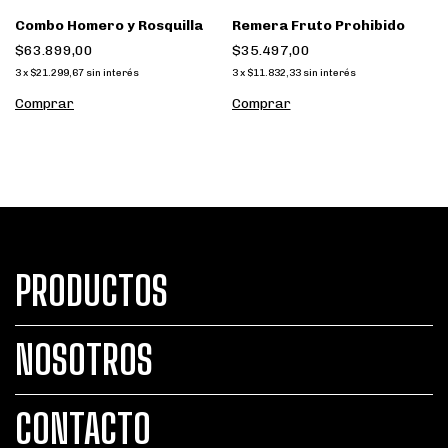
Combo Homero y Rosquilla
Remera Fruto Prohibido
$63.899,00
$35.497,00
3
x
$21.299,67
sin interés
3
x
$11.832,33
sin interés
Comprar
Comprar
PRODUCTOS
NOSOTROS
CONTACTO