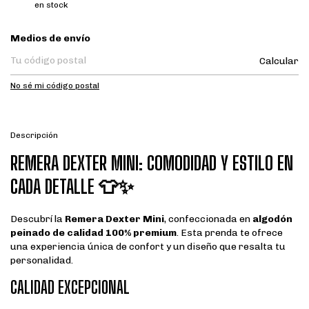
en stock
Entregas para el CP:
Medios de envío
Calcular
No sé mi código postal
Descripción
REMERA DEXTER MINI: COMODIDAD Y ESTILO EN
CADA DETALLE 👕✨
Descubrí la
Remera Dexter Mini
, confeccionada en
algodón
peinado de calidad 100% premium
. Esta prenda te ofrece
una experiencia única de confort y un diseño que resalta tu
personalidad.
CALIDAD EXCEPCIONAL