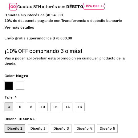
Cuotas SIN interés con
DÉBITO
3
cuotas sin interés de
$8.140,00
10% de descuento
pagando con Transferencia o depósito bancario
Ver más detalles
Envío gratis
superando los
$70.000,00
¡10% OFF comprando 3 o más!
Vas a poder aprovechar esta promoción en cualquier producto de la
tienda.
Color:
Negro
Talle:
4
4
6
8
10
12
14
16
Diseño:
Diseño 1
Diseño 1
Diseño 2
Diseño 3
Diseño 4
Diseño 5