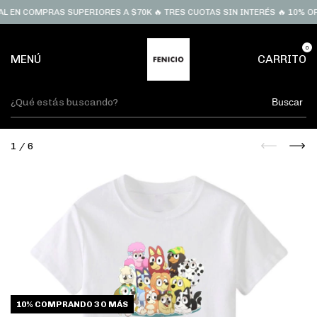
 EN COMPRAS SUPERIORES A $70K 🔥 TRES CUOTAS SIN INTERÉS 🔥 10% OF
0
MENÚ
CARRITO
Buscar
1
/
6
10%
COMPRANDO 3 O MÁS