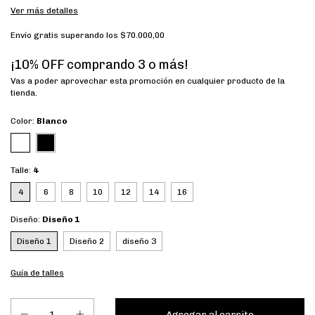
Ver más detalles
Envío gratis
superando los
$70.000,00
¡10% OFF comprando 3 o más!
Vas a poder aprovechar esta promoción en cualquier producto de la
tienda.
Color:
Blanco
Talle:
4
4
6
8
10
12
14
16
Diseño:
Diseño 1
Diseño 1
Diseño 2
diseño 3
Guía de talles