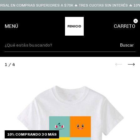
 EN COMPRAS SUPERIORES A $70K 🔥 TRES CUOTAS SIN INTERÉS 🔥 10% OFF
0
MENÚ
CARRITO
Buscar
1
/
4
10%
COMPRANDO 3 O MÁS