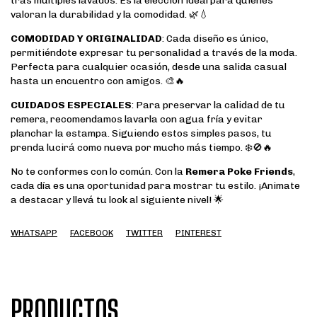
tras múltiples lavados. Es la elección ideal para quienes
valoran la durabilidad y la comodidad. 🌿💧
COMODIDAD Y ORIGINALIDAD
: Cada diseño es único,
permitiéndote expresar tu personalidad a través de la moda.
Perfecta para cualquier ocasión, desde una salida casual
hasta un encuentro con amigos. 🎨🔥
CUIDADOS ESPECIALES
: Para preservar la calidad de tu
remera, recomendamos lavarla con agua fría y evitar
planchar la estampa. Siguiendo estos simples pasos, tu
prenda lucirá como nueva por mucho más tiempo. ❄️🚫🔥
No te conformes con lo común. Con la
Remera Poke Friends
,
cada día es una oportunidad para mostrar tu estilo. ¡Animate
a destacar y llevá tu look al siguiente nivel! 🌟
WHATSAPP
FACEBOOK
TWITTER
PINTEREST
PRODUCTOS