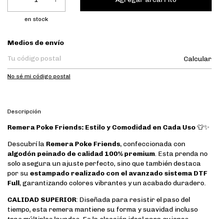
en stock
Entregas para el CP:
Medios de envío
Calcular
No sé mi código postal
Descripción
Remera Poke Friends: Estilo y Comodidad en Cada Uso
👕✨
Descubrí la
Remera Poke Friends
, confeccionada con
algodón peinado de calidad 100% premium
. Esta prenda no
solo asegura un ajuste perfecto, sino que también destaca
por su
estampado realizado con el avanzado sistema DTF
Full
, garantizando colores vibrantes y un acabado duradero.
CALIDAD SUPERIOR
: Diseñada para resistir el paso del
tiempo, esta remera mantiene su forma y suavidad incluso