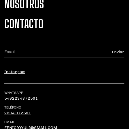
NOSOTROS
CONTACTO
Instagram
WHATSAPP
5492234372591
TELÉFONO
2234 372591
EMAIL
FENICIOYULI@GMAIL.COM