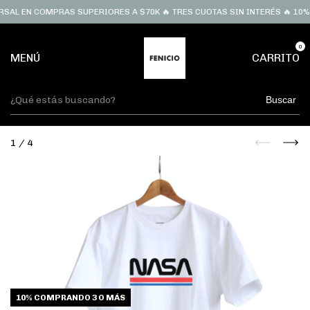
SAL EN COMPRAS SUPERIORES A $70K 🔥 TRES CUOTAS SIN INTERÉS 🔥 10% 
0
MENÚ
CARRITO
Buscar
1
/
4
10%
COMPRANDO 3 O MÁS