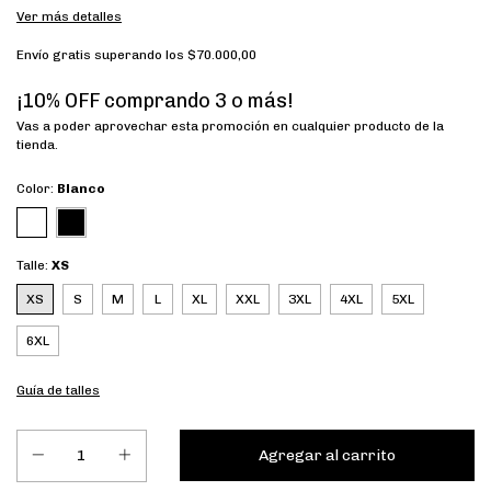
Ver más detalles
Envío gratis
superando los
$70.000,00
¡10% OFF comprando 3 o más!
Vas a poder aprovechar esta promoción en cualquier producto de la
tienda.
Color:
Blanco
Talle:
XS
XS
S
M
L
XL
XXL
3XL
4XL
5XL
6XL
Guía de talles