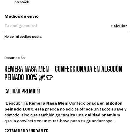
en stock
Entregas para el CP:
Medios de envío
Calcular
No sé mi código postal
Descripción
REMERA NASA MEN - CONFECCIONADA EN ALGODÓN
PEINADO 100% 🌌👕
CALIDAD PREMIUM
¡Descubrí la
Remera Nasa Men
! Confeccionada en
algodón
peinado 100%
, esta prenda no solo te ofrece un tacto suave y
cómodo, sino que también garantiza una
calidad premium
que la convierte en un must-have para tu guardarropa.
ESTAMPADO VIBRANTE