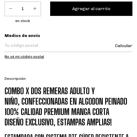
en stock
Entregas para el CP:
Medios de envío
Calcular
No sé mi código postal
Descripción
COMBO X DOS REMERAS ADULTO Y
NIÑO, CONFECCIONADAS EN ALGODON PEINADO
100% CALIDAD PREMIUM MANGA CORTA
DISEÑO EXCLUSIVO, ESTAMPAS AMPLIAS!