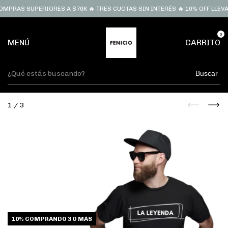
MPRAS SUPERIORES A $70K 🔥 TRES CUOTAS SIN INTERÉS 🔥 10% OFF LLEVA
0
MENÚ
CARRITO
Buscar
1
/
3
10%
COMPRANDO 3 O MÁS