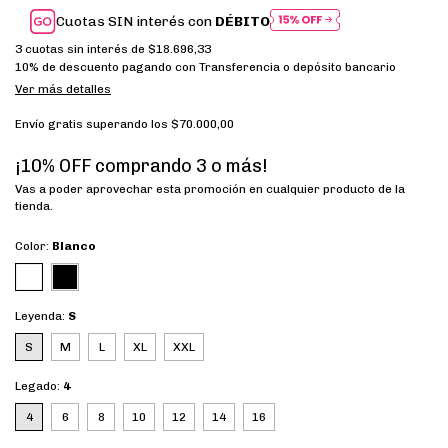
Cuotas SIN interés con
DÉBITO
3
cuotas sin interés de
$18.696,33
10% de descuento
pagando con Transferencia o depósito bancario
Ver más detalles
Envío gratis
superando los
$70.000,00
¡10% OFF comprando 3 o más!
Vas a poder aprovechar esta promoción en cualquier producto de la
tienda.
Color:
Blanco
Leyenda:
S
S
M
L
XL
XXL
Legado:
4
4
6
8
10
12
14
16