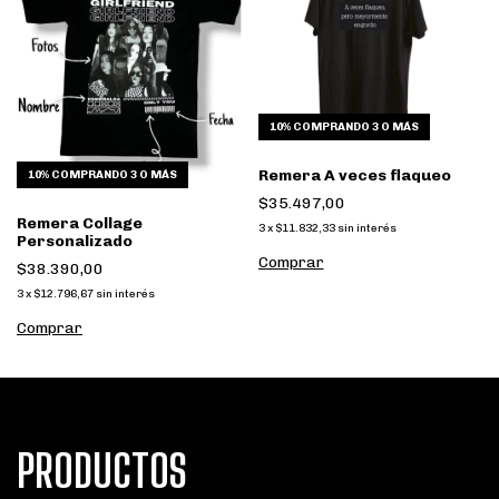
10%
COMPRANDO 3 O MÁS
Remera A veces flaqueo
10%
COMPRANDO 3 O MÁS
$35.497,00
Remera Collage
3
x
$11.832,33
sin interés
Personalizado
Comprar
$38.390,00
3
x
$12.796,67
sin interés
Comprar
PRODUCTOS