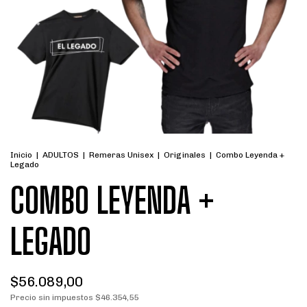
Inicio
|
ADULTOS
|
Remeras Unisex
|
Originales
|
Combo Leyenda +
Legado
COMBO LEYENDA +
LEGADO
$56.089,00
Precio sin impuestos
$46.354,55