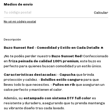
Entregas para el CP:
Medios de envío
Calcular
No sé mi código postal
Descripción
Buzo Sunset Red - Comodidad y Estilo en Cada Detalle
🔥
¡No te podés perder nuestro
Buzo Sunset Red
! Confeccionado
en
friza peinada de calidad 100% premium
, este buzo es
perfecto para quienes buscan comodidad y un estilo único.
Características destacadas:
-
Capucha
que brinda
protección y calidez. -
Bolsillos estilo canguro
para que
lleves todo lo que necesites. -
Puños en rib
que aseguran un
calce perfecto y mantienen el calor.
Además, su
estampado con sistema DTF full color
es
resistente y duradero, asegurando que tu prenda mantenga
su vibrante diseño tras cada lavado.