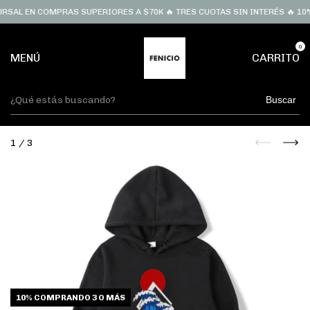
RSAL EN COMPRAS SUPERIORES A $70K 🔥 TRES CUOTAS SIN INTERÉS 🔥 10%
0
MENÚ
CARRITO
Buscar
1
/
3
10%
COMPRANDO 3 O MÁS