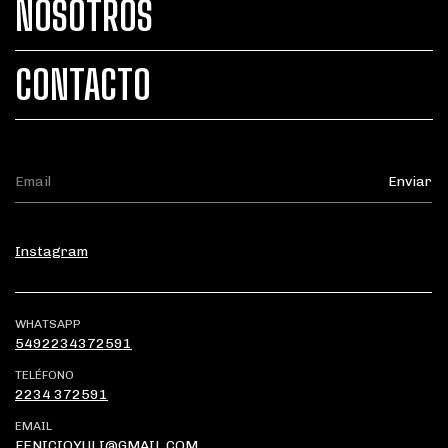
NOSOTROS
CONTACTO
Instagram
WHATSAPP
5492234372591
TELÉFONO
2234 372591
EMAIL
FENICIOYULI@GMAIL.COM