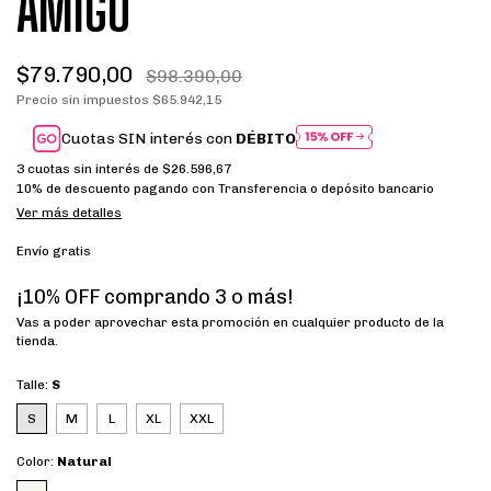
AMIGO
$79.790,00
$98.390,00
Precio sin impuestos
$65.942,15
Cuotas SIN interés con
DÉBITO
3
cuotas sin interés de
$26.596,67
10% de descuento
pagando con Transferencia o depósito bancario
Ver más detalles
Envío gratis
¡10% OFF comprando 3 o más!
Vas a poder aprovechar esta promoción en cualquier producto de la
tienda.
Talle:
S
S
M
L
XL
XXL
Color:
Natural