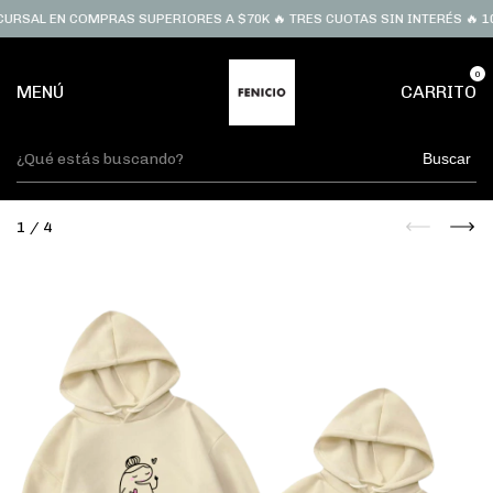
L EN COMPRAS SUPERIORES A $70K 🔥 TRES CUOTAS SIN INTERÉS 🔥 10% O
0
MENÚ
CARRITO
Buscar
1
/
4