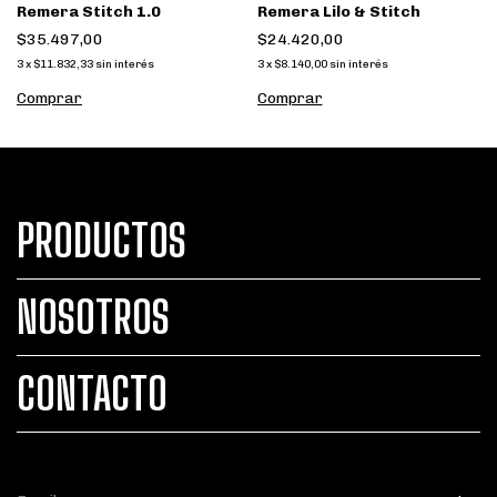
Remera Stitch 1.0
Remera Lilo & Stitch
$35.497,00
$24.420,00
3
x
$11.832,33
sin interés
3
x
$8.140,00
sin interés
Comprar
Comprar
PRODUCTOS
NOSOTROS
CONTACTO