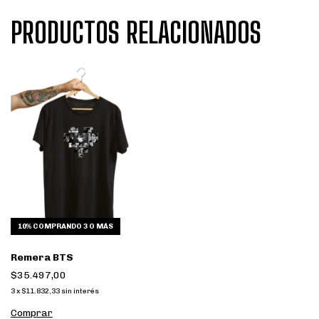
PRODUCTOS RELACIONADOS
10%
COMPRANDO 3 O MÁS
Remera BTS
$35.497,00
3
x
$11.832,33
sin interés
Comprar