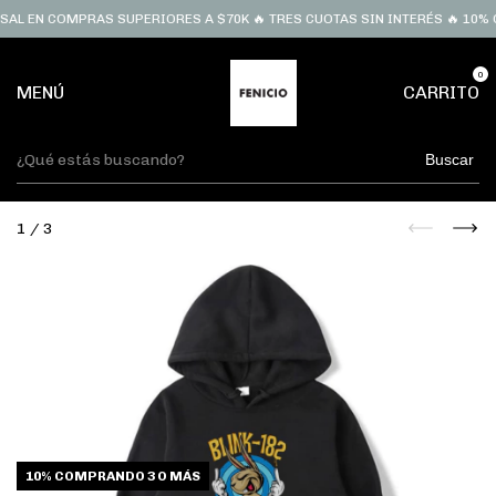
AL EN COMPRAS SUPERIORES A $70K 🔥 TRES CUOTAS SIN INTERÉS 🔥 10% O
0
MENÚ
CARRITO
Buscar
1
/
3
10%
COMPRANDO 3 O MÁS