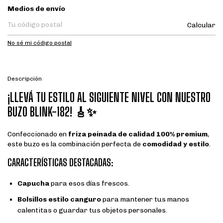
Entregas para el CP:
Medios de envío
Calcular
No sé mi código postal
Descripción
¡LLEVÁ TU ESTILO AL SIGUIENTE NIVEL CON NUESTRO
BUZO BLINK-182! 🎸✨
Confeccionado en
friza peinada de calidad 100% premium
,
este buzo es la combinación perfecta de
comodidad y estilo
.
CARACTERÍSTICAS DESTACADAS:
Capucha
para esos días frescos.
Bolsillos estilo canguro
para mantener tus manos
calentitas o guardar tus objetos personales.