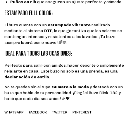
Puños en rib
que aseguran un ajuste perfecto y cómodo.
ESTAMPADO FULL COLOR:
El buzo cuenta con un
estampado vibrante
realizado
mediante el sistema
DTF
, lo que garantiza que los colores se
mantengan intensos y resistentes a los lavados. ¡Tu buzo
siempre lucirá como nuevo! 🌈🧼
IDEAL PARA TODAS LAS OCASIONES:
Perfecto para salir con amigos, hacer deporte o simplemente
relajarte en casa. Este buzo no solo es una prenda, es una
declaración de estilo
.
No te quedes sin el tuyo.
Sumate a la moda
y destacá con un
buzo que habla de tu personalidad. ¡Elegí el Buzo Blink-182 y
hacé que cada día sea único! 🎉💖
WHATSAPP
FACEBOOK
TWITTER
PINTEREST